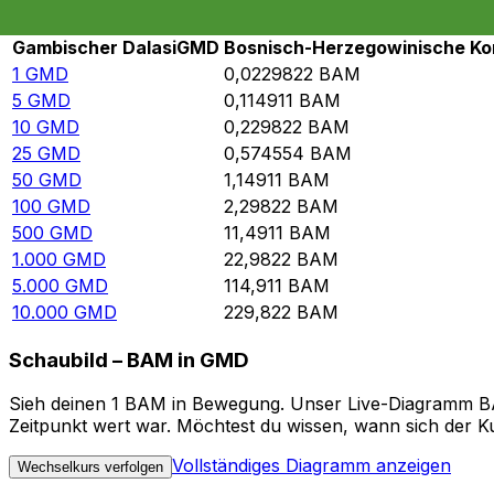
Rate information of GMD/BAM currency 
Gambischer Dalasi
GMD
Bosnisch-Herzegowinische Ko
1
GMD
0,0229822
BAM
5
GMD
0,114911
BAM
10
GMD
0,229822
BAM
25
GMD
0,574554
BAM
50
GMD
1,14911
BAM
100
GMD
2,29822
BAM
500
GMD
11,4911
BAM
1.000
GMD
22,9822
BAM
5.000
GMD
114,911
BAM
10.000
GMD
229,822
BAM
Schaubild – BAM in GMD
Sieh deinen 1 BAM in Bewegung. Unser Live-Diagramm BAM
Zeitpunkt wert war. Möchtest du wissen, wann sich der Ku
Vollständiges Diagramm anzeigen
Wechselkurs verfolgen