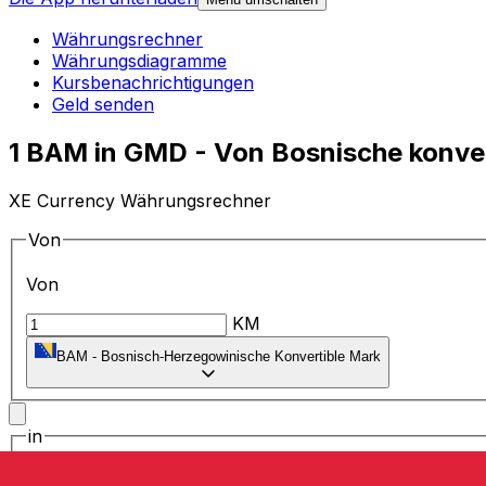
Währungsrechner
Währungsdiagramme
Kursbenachrichtigungen
Geld senden
1 BAM in GMD - Von Bosnische konve
XE Currency Währungsrechner
Von
Von
KM
BAM
-
Bosnisch-Herzegowinische Konvertible Mark
in
in