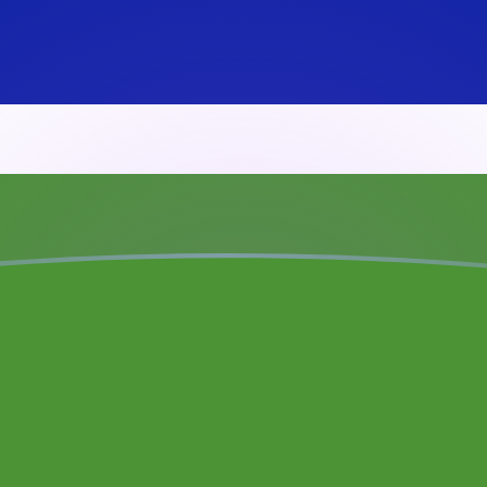
ambischer Dalasi umrechnen
pair
bischer Dalasi
GMD
12
GMD
56
GMD
12
GMD
7,8
GMD
5,6
GMD
1,2
GMD
56
GMD
12
GMD
560
GMD
120
GMD
Konvertible Mark umrechnen