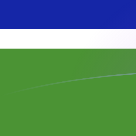
BAM zu GMD heutige Wechselkurse
Von Bosnisch-Herzegowinische Konvertible Mark in G
Rate information of BAM/GMD currency 
Bosnisch-Herzegowinische Konvertible Mark
BAM
Gam
1
BAM
43,5
5
BAM
217,
10
BAM
435,
25
BAM
1.08
50
BAM
2.17
100
BAM
4.35
500
BAM
21.7
1.000
BAM
43.5
5.000
BAM
217.
10.000
BAM
435.
Von Gambischer Dalasi in Bosnisch-Herzegowinische 