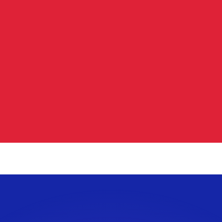
Wir schlagen Konkurrenzkurse.
ies dient nur zu Informationszwecken. Diesen Kurs erhalt
annst?