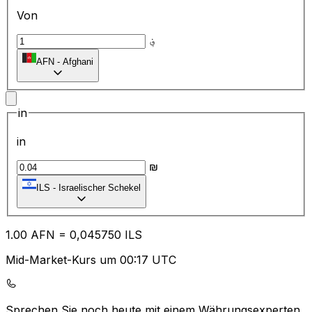
Von
؋
AFN
-
Afghani
in
in
₪
ILS
-
Israelischer Schekel
1.00
AFN
=
0,
045750
ILS
Mid-Market-Kurs um 00:17 UTC
Sprechen Sie noch heute mit einem Währungsexperten.