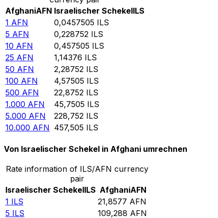
Afghani
AFN
Israelischer Schekel
ILS
1
AFN
0,0457505
ILS
5
AFN
0,228752
ILS
10
AFN
0,457505
ILS
25
AFN
1,14376
ILS
50
AFN
2,28752
ILS
100
AFN
4,57505
ILS
500
AFN
22,8752
ILS
1.000
AFN
45,7505
ILS
5.000
AFN
228,752
ILS
10.000
AFN
457,505
ILS
Von Israelischer Schekel in Afghani umrechnen
Rate information of ILS/AFN currency
pair
Israelischer Schekel
ILS
Afghani
AFN
1
ILS
21,8577
AFN
5
ILS
109,288
AFN