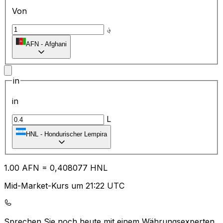
Von
؋
AFN
-
Afghani
in
in
L
HNL
-
Hondurischer Lempira
1.00
AFN
=
0,
408077
HNL
Mid-Market-Kurs um 21:22 UTC
Sprechen Sie noch heute mit einem Währungsexperten.