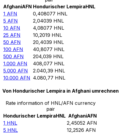
Afghani
AFN
Hondurischer Lempira
HNL
1
AFN
0,408077
HNL
5
AFN
2,04039
HNL
10
AFN
4,08077
HNL
25
AFN
10,2019
HNL
50
AFN
20,4039
HNL
100
AFN
40,8077
HNL
500
AFN
204,039
HNL
1.000
AFN
408,077
HNL
5.000
AFN
2.040,39
HNL
10.000
AFN
4.080,77
HNL
Von Hondurischer Lempira in Afghani umrechnen
Rate information of HNL/AFN currency
pair
Hondurischer Lempira
HNL
Afghani
AFN
1
HNL
2,45052
AFN
5
HNL
12,2526
AFN