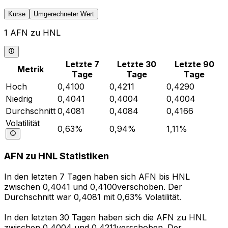
Kurse
Umgerechneter Wert
1 AFN zu HNL
Letzte 7
Letzte 30
Letzte 90
Metrik
Tage
Tage
Tage
Hoch
0,4100
0,4211
0,4290
Niedrig
0,4041
0,4004
0,4004
Durchschnitt
0,4081
0,4084
0,4166
Volatilität
0,63%
0,94%
1,11%
AFN zu HNL Statistiken
In den letzten 7 Tagen haben sich AFN bis HNL
zwischen 0,4041 und 0,4100verschoben. Der
Durchschnitt war 0,4081 mit 0,63% Volatilität.
In den letzten 30 Tagen haben sich die AFN zu HNL
zwischen 0,4004 und 0,4211verschoben. Der