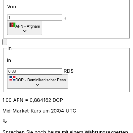
Von
؋
AFN
-
Afghani
in
in
RD$
DOP
-
Dominikanischer Peso
1.00
AFN
=
0,
884162
DOP
Mid-Market-Kurs um 20:04 UTC
Sprechen Sie noch heute mit einem Währungsexperten.