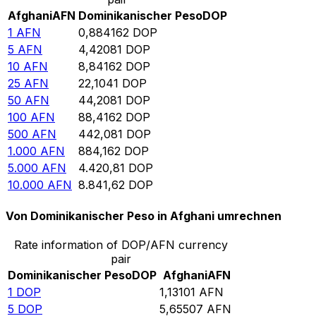
Afghani
AFN
Dominikanischer Peso
DOP
1
AFN
0,884162
DOP
5
AFN
4,42081
DOP
10
AFN
8,84162
DOP
25
AFN
22,1041
DOP
50
AFN
44,2081
DOP
100
AFN
88,4162
DOP
500
AFN
442,081
DOP
1.000
AFN
884,162
DOP
5.000
AFN
4.420,81
DOP
10.000
AFN
8.841,62
DOP
Von Dominikanischer Peso in Afghani umrechnen
Rate information of DOP/AFN currency
pair
Dominikanischer Peso
DOP
Afghani
AFN
1
DOP
1,13101
AFN
5
DOP
5,65507
AFN