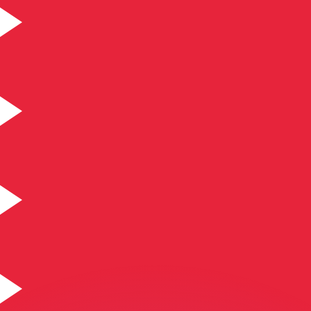
Wir schlagen Konkurrenzkurse.
ies dient nur zu Informationszwecken. Diesen Kurs erhalt
annst?