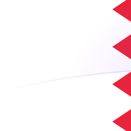
AFN zu BHD heutige Wechselkurse
Von Afghani in Bahrain-Dinar umrechnen
Rate information of AFN/BHD
currency pair
Afghani
AFN
Bahrain-Dinar
BHD
1
AFN
0,00573464
BHD
5
AFN
0,0286732
BHD
10
AFN
0,0573464
BHD
25
AFN
0,143366
BHD
50
AFN
0,286732
BHD
100
AFN
0,573464
BHD
500
AFN
2,86732
BHD
1.000
AFN
5,73464
BHD
5.000
AFN
28,6732
BHD
10.000
AFN
57,3464
BHD
Von Bahrain-Dinar in Afghani umrechnen