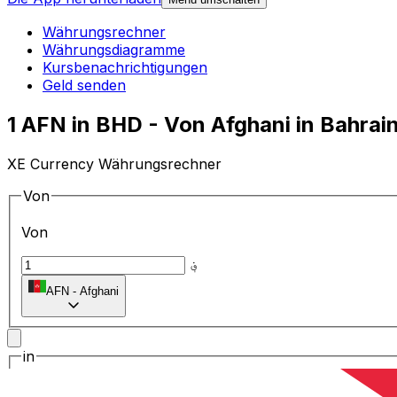
Währungsrechner
Währungsdiagramme
Kursbenachrichtigungen
Geld senden
1 AFN in BHD - Von Afghani in Bahra
XE Currency Währungsrechner
Von
Von
؋
AFN
-
Afghani
in
in