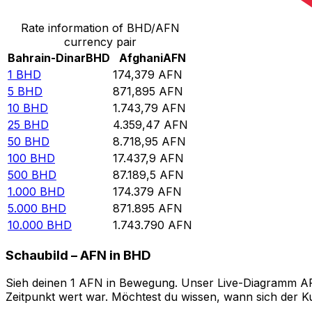
Rate information of BHD/AFN
currency pair
Bahrain-Dinar
BHD
Afghani
AFN
1
BHD
174,379
AFN
5
BHD
871,895
AFN
10
BHD
1.743,79
AFN
25
BHD
4.359,47
AFN
50
BHD
8.718,95
AFN
100
BHD
17.437,9
AFN
500
BHD
87.189,5
AFN
1.000
BHD
174.379
AFN
5.000
BHD
871.895
AFN
10.000
BHD
1.743.790
AFN
Schaubild – AFN in BHD
Sieh deinen 1 AFN in Bewegung. Unser Live-Diagramm AFN 
Zeitpunkt wert war. Möchtest du wissen, wann sich der Ku