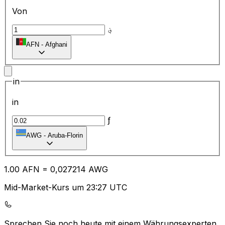
Von
؋
AFN
-
Afghani
in
in
ƒ
AWG
-
Aruba-Florin
1.00
AFN
=
0,
027214
AWG
Mid-Market-Kurs um 23:27 UTC
Sprechen Sie noch heute mit einem Währungsexperten.