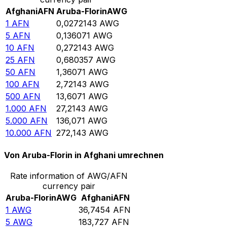
Afghani
AFN
Aruba-Florin
AWG
1
AFN
0,0272143
AWG
5
AFN
0,136071
AWG
10
AFN
0,272143
AWG
25
AFN
0,680357
AWG
50
AFN
1,36071
AWG
100
AFN
2,72143
AWG
500
AFN
13,6071
AWG
1.000
AFN
27,2143
AWG
5.000
AFN
136,071
AWG
10.000
AFN
272,143
AWG
Von Aruba-Florin in Afghani umrechnen
Rate information of AWG/AFN
currency pair
Aruba-Florin
AWG
Afghani
AFN
1
AWG
36,7454
AFN
5
AWG
183,727
AFN