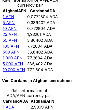
Rate information of AFN/ADA
currency pair
Afghani
AFN
Cardano
ADA
1
AFN
0,0772804
ADA
5
AFN
0,386402
ADA
10
AFN
0,772804
ADA
25
AFN
1,93201
ADA
50
AFN
3,86402
ADA
100
AFN
7,72804
ADA
500
AFN
38,6402
ADA
1.000
AFN
77,2804
ADA
5.000
AFN
386,402
ADA
10.000
AFN
772,804
ADA
Von Cardano in Afghani umrechnen
Rate information of
ADA/AFN currency pair
Cardano
ADA
Afghani
AFN
1
ADA
12,9399
AFN