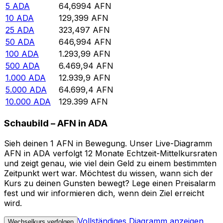
5
ADA
64,6994
AFN
10
ADA
129,399
AFN
25
ADA
323,497
AFN
50
ADA
646,994
AFN
100
ADA
1.293,99
AFN
500
ADA
6.469,94
AFN
1.000
ADA
12.939,9
AFN
5.000
ADA
64.699,4
AFN
10.000
ADA
129.399
AFN
Schaubild – AFN in ADA
Sieh deinen 1 AFN in Bewegung. Unser Live-Diagramm
AFN in ADA verfolgt 12 Monate Echtzeit-Mittelkursraten
und zeigt genau, wie viel dein Geld zu einem bestimmten
Zeitpunkt wert war. Möchtest du wissen, wann sich der
Kurs zu deinen Gunsten bewegt? Lege einen Preisalarm
fest und wir informieren dich, wenn dein Ziel erreicht
wird.
Vollständiges Diagramm anzeigen
Wechselkurs verfolgen