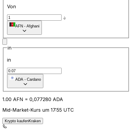
Von
؋
AFN
-
Afghani
in
in
ADA
-
Cardano
1.00
AFN
=
0,
077280
ADA
Mid-Market-Kurs um 17:55 UTC
Krypto kaufenKraken