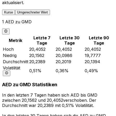
aktualisiert.
Kurse
Umgerechneter Wert
1 AED zu GMD
Letzte 7
Letzte 30
Letzte 90
Metrik
Tage
Tage
Tage
Hoch
20,4052
20,4052
20,4052
Niedrig
20,1562
20,0986
19,7777
Durchschnitt
20,2389
20,2019
20,1394
Volatilität
0,51%
0,36%
0,49%
AED zu GMD Statistiken
In den letzten 7 Tagen haben sich AED bis GMD
zwischen 20,1562 und 20,4052verschoben. Der
Durchschnitt war 20,2389 mit 0,51% Volatilität.
In den letzten 30 Tagen haben sich die AED zu GMD