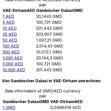
pair
VAE-Dirham
AED
Gambischer Dalasi
GMD
1
AED
20,1443
GMD
5
AED
100,721
GMD
10
AED
201,443
GMD
25
AED
503,607
GMD
50
AED
1.007,21
GMD
100
AED
2.014,43
GMD
500
AED
10.072,1
GMD
1.000
AED
20.144,3
GMD
5.000
AED
100.721
GMD
10.000
AED
201.443
GMD
Von Gambischer Dalasi in VAE-Dirham umrechnen
Rate information of GMD/AED currency
pair
Gambischer Dalasi
GMD
VAE-Dirham
AED
1
GMD
0,0496419
AED