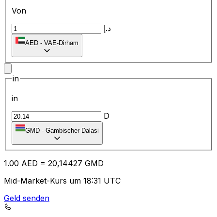
Von
د.إ
AED
-
VAE-Dirham
in
in
D
GMD
-
Gambischer Dalasi
1.00
AED
=
20
,14427
GMD
Mid-Market-Kurs um 18:31 UTC
Geld senden