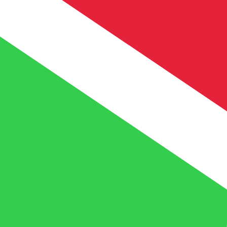
FBu
BIF
-
Burundi-Franc
1.00
AED
=
81
4,1557
BIF
Mid-Market-Kurs um 04:34 UTC
Geld senden
Sprechen Sie noch heute mit einem Währungsexperten.
Termin für ein Gespräch vereinbaren
Wir verwenden den Mittelkurs für unseren Umrechner. D
Wusstest du, dass du mit Xe Geld ins Ausland schicken k
Melde dich noch heute an