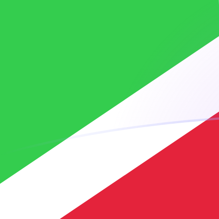
AED zu BIF heutige Wechselkurse
Von VAE-Dirham in Burundi-Franc umrechnen
Rate information of AED/BIF
currency pair
VAE-Dirham
AED
Burundi-Franc
BIF
1
AED
814,156
BIF
5
AED
4.070,78
BIF
10
AED
8.141,56
BIF
25
AED
20.353,9
BIF
50
AED
40.707,8
BIF
100
AED
81.415,6
BIF
500
AED
407.078
BIF
1.000
AED
814.156
BIF
5.000
AED
4.070.780
BIF
10.000
AED
8.141.560
BIF