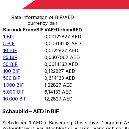
Von Burundi-Franc in VAE-Dirham umrechnen
Rate information of BIF/AED
currency pair
Burundi-Franc
BIF
VAE-Dirham
AED
1
BIF
0,00122827
AED
5
BIF
0,00614133
AED
10
BIF
0,0122827
AED
25
BIF
0,0307067
AED
50
BIF
0,0614133
AED
100
BIF
0,122827
AED
500
BIF
0,614133
AED
1.000
BIF
1,22827
AED
5.000
BIF
6,14133
AED
10.000
BIF
12,2827
AED
Schaubild – AED in BIF
Sieh deinen 1 AED in Bewegung. Unser Live-Diagramm AED 
Zeitpunkt wert war. Möchtest du wissen, wann sich der Ku