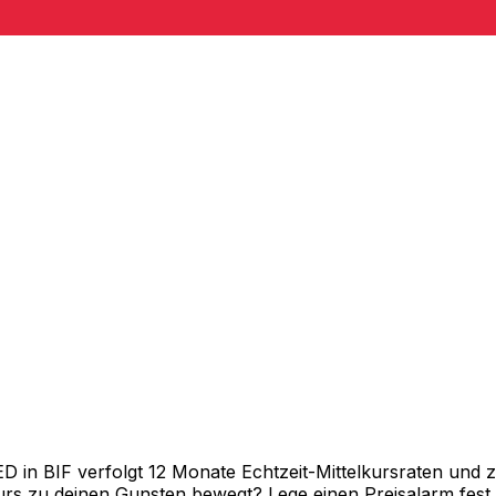
in BIF verfolgt 12 Monate Echtzeit-Mittelkursraten und ze
rs zu deinen Gunsten bewegt? Lege einen Preisalarm fest un