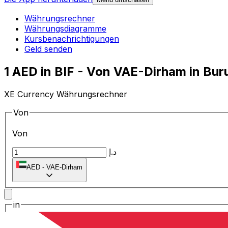
Währungsrechner
Währungsdiagramme
Kursbenachrichtigungen
Geld senden
1 AED in BIF - Von VAE-Dirham in B
XE Currency Währungsrechner
Von
Von
د.إ
AED
-
VAE-Dirham
in
in