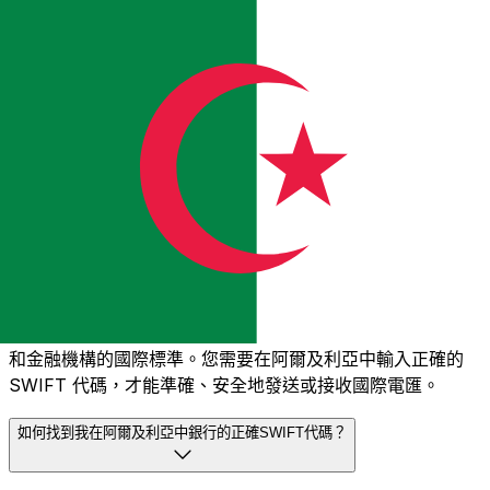
更快的轉賬
大部分轉帳都能在
當天完成
。我們明白，在金錢方面，時機至
關重要。
發送速度更快
常見問題集
什麼是 SWIFT 代碼？為什麼我需要在阿爾及利亞中使用它？
SWIFT 代碼（也稱為 BIC，即銀行識別碼）是用於識別銀行
和金融機構的國際標準。您需要在阿爾及利亞中輸入正確的
SWIFT 代碼，才能準確、安全地發送或接收國際電匯。
如何找到我在阿爾及利亞中銀行的正確SWIFT代碼？