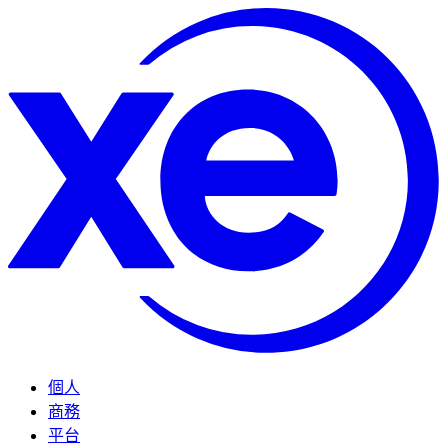
個人
商務
平台