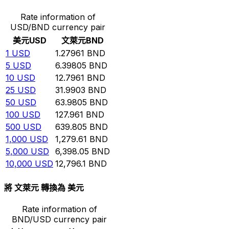
Rate information of
USD/BND currency pair
美元
USD
文萊元
BND
1
USD
1.27961
BND
5
USD
6.39805
BND
10
USD
12.7961
BND
25
USD
31.9903
BND
50
USD
63.9805
BND
100
USD
127.961
BND
500
USD
639.805
BND
1,000
USD
1,279.61
BND
5,000
USD
6,398.05
BND
10,000
USD
12,796.1
BND
將 文萊元 轉換為 美元
Rate information of
BND/USD currency pair