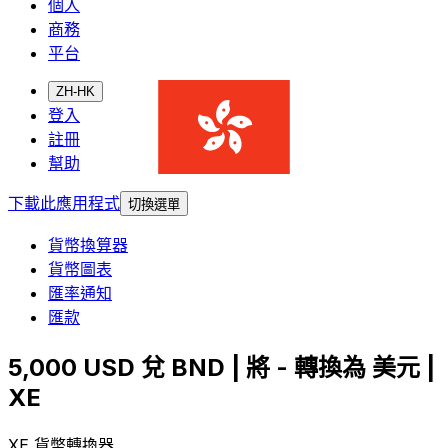
個人
商務
平台
ZH-HK
登入
註冊
幫助
下載此應用程式
切換選單
貨幣換算器
貨幣圖表
匯率通知
匯款
5,000 USD 兌 BND | 將 - 轉換為 美元 |
XE
XE 貨幣轉換器