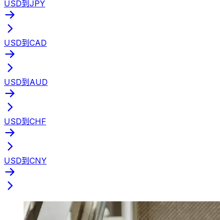
USD到JPY
USD到CAD
USD到AUD
USD到CHF
USD到CNY