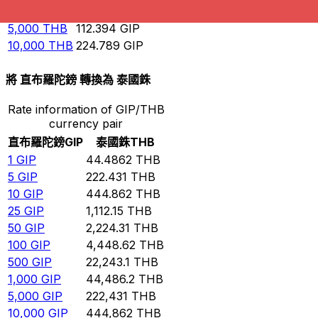
1,000
THB
22.4789
GIP
5,000
THB
112.394
GIP
10,000
THB
224.789
GIP
將 直布羅陀鎊 轉換為 泰國銖
Rate information of GIP/THB
currency pair
直布羅陀鎊
GIP
泰國銖
THB
1
GIP
44.4862
THB
5
GIP
222.431
THB
10
GIP
444.862
THB
25
GIP
1,112.15
THB
50
GIP
2,224.31
THB
100
GIP
4,448.62
THB
500
GIP
22,243.1
THB
1,000
GIP
44,486.2
THB
5,000
GIP
222,431
THB
10,000
GIP
444,862
THB