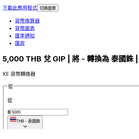
下載此應用程式
切換選單
貨幣換算器
貨幣圖表
匯率通知
匯款
5,000 THB 兌 GIP | 將 - 轉換為 泰國銖 |
XE 貨幣轉換器
從
從
฿
THB
-
泰國銖