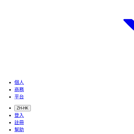
個人
商務
平台
ZH-HK
登入
註冊
幫助