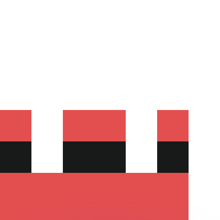
會獲得此匯率。
查看匯款匯率。