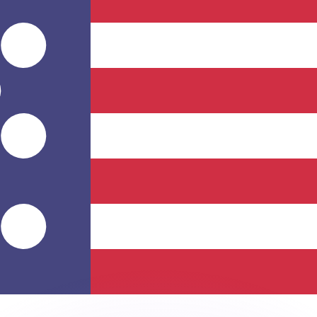
會獲得此匯率。
查看匯款匯率。