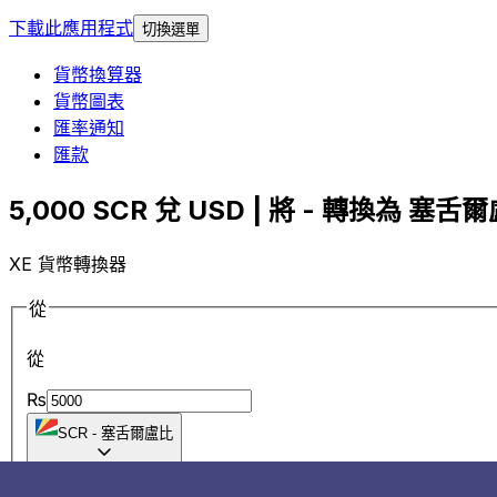
下載此應用程式
切換選單
貨幣換算器
貨幣圖表
匯率通知
匯款
5,000 SCR 兌 USD | 將 - 轉換為 塞舌爾
XE 貨幣轉換器
從
從
₨
SCR
-
塞舌爾盧比