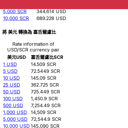
1,000
SCR
68.9228
USD
5,000
SCR
344.614
USD
10,000
SCR
689.228
USD
將 美元 轉換為 塞舌爾盧比
Rate information of
USD/SCR currency pair
美元
USD
塞舌爾盧比
SCR
1
USD
14.509
SCR
5
USD
72.5449
SCR
10
USD
145.09
SCR
25
USD
362.725
SCR
50
USD
725.449
SCR
100
USD
1,450.9
SCR
500
USD
7,254.49
SCR
1,000
USD
14,509
SCR
5,000
USD
72,544.9
SCR
10,000
USD
145,090
SCR