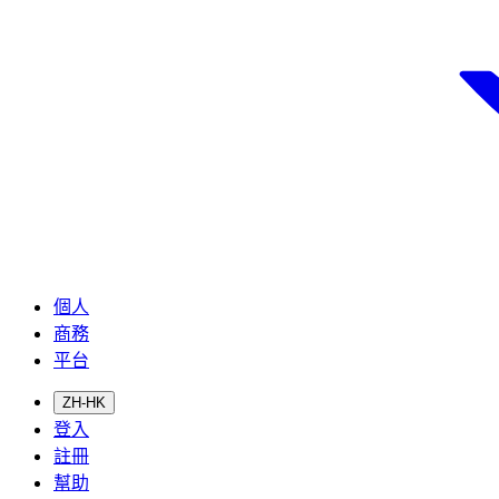
個人
商務
平台
ZH-HK
登入
註冊
幫助