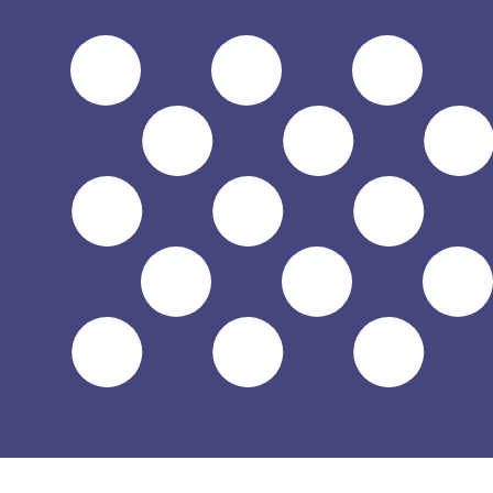
兌換為
兌換為
$
USD
-
美元
1.00
SCR
=
0.06
892283
USD
中間市場匯率於 14:27 [UTC]
立即諮詢貨幣專家。
我們可以提供比競爭對手更優惠的匯率。
預約通話
我們的轉換器會使用匯率中間價。這僅供參考。您匯款時不
你知道可以用Xe匯款到國外匯款嗎？