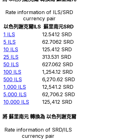
Rate information of ILS/SRD
currency pair
以色列謝克爾
ILS
蘇里南元
SRD
1
ILS
12.5412
SRD
5
ILS
62.7062
SRD
10
ILS
125.412
SRD
25
ILS
313.531
SRD
50
ILS
627.062
SRD
100
ILS
1,254.12
SRD
500
ILS
6,270.62
SRD
1,000
ILS
12,541.2
SRD
5,000
ILS
62,706.2
SRD
10,000
ILS
125,412
SRD
將 蘇里南元 轉換為 以色列謝克爾
Rate information of SRD/ILS
currency pair