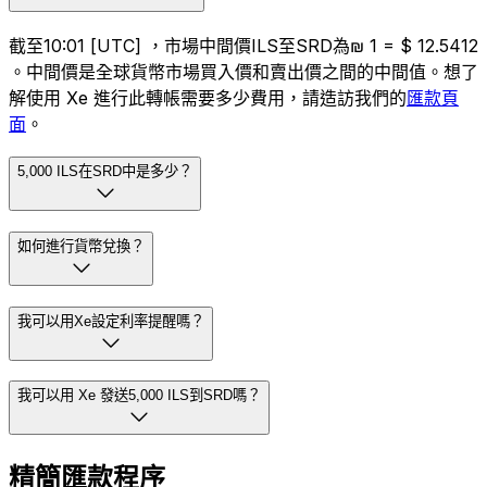
截至10:01 [UTC] ，市場中間價ILS至SRD為₪ 1 = $ 12.5412
。中間價是全球貨幣市場買入價和賣出價之間的中間值。想了
解使用 Xe 進行此轉帳需要多少費用，請造訪我們的
匯款頁
面
。
5,000 ILS在SRD中是多少？
如何進行貨幣兌換？
我可以用Xe設定利率提醒嗎？
我可以用 Xe 發送5,000 ILS到SRD嗎？
精簡匯款程序