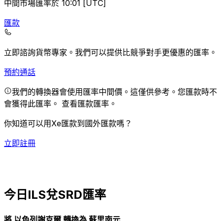
中間市場匯率於 10:01 [UTC]
匯款
立即諮詢貨幣專家。
我們可以提供比競爭對手更優惠的匯率。
預約通話
我們的轉換器會使用匯率中間價。這僅供參考。您匯款時不
會獲得此匯率。
查看匯款匯率。
你知道可以用Xe匯款到國外匯款嗎？
立即註冊
今日ILS兌SRD匯率
將 以色列謝克爾 轉換為 蘇里南元