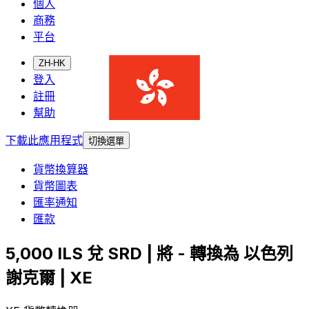
個人
商務
平台
ZH-HK
登入
註冊
幫助
下載此應用程式
切換選單
貨幣換算器
貨幣圖表
匯率通知
匯款
5,000 ILS 兌 SRD | 將 - 轉換為 以色列
謝克爾 | XE