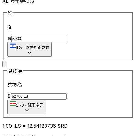
XE 貨幣轉換器
從
從
₪
ILS
-
以色列謝克爾
兌換為
兌換為
$
SRD
-
蘇里南元
1.00
ILS
=
12.54
123736
SRD