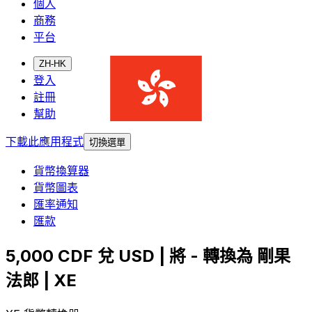
個人
商務
平台
ZH-HK
登入
註冊
幫助
下載此應用程式
切換選單
貨幣換算器
貨幣圖表
匯率通知
匯款
5,000 CDF 兌 USD | 將 - 轉換為 剛果
法郎 | XE