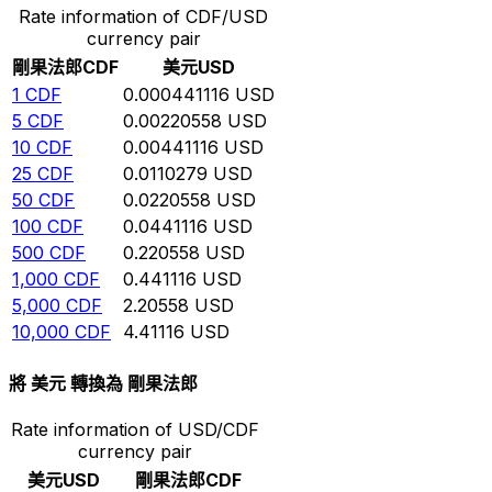
Rate information of CDF/USD
currency pair
剛果法郎
CDF
美元
USD
1
CDF
0.000441116
USD
5
CDF
0.00220558
USD
10
CDF
0.00441116
USD
25
CDF
0.0110279
USD
50
CDF
0.0220558
USD
100
CDF
0.0441116
USD
500
CDF
0.220558
USD
1,000
CDF
0.441116
USD
5,000
CDF
2.20558
USD
10,000
CDF
4.41116
USD
將 美元 轉換為 剛果法郎
Rate information of USD/CDF
currency pair
美元
USD
剛果法郎
CDF