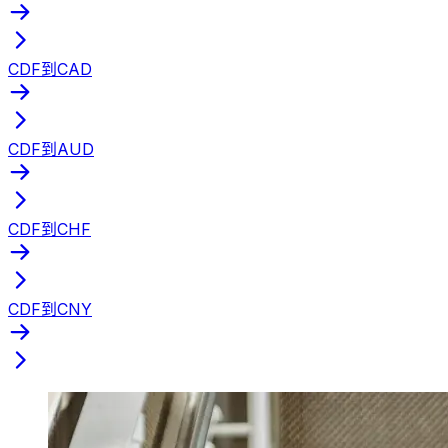
CDF到CAD
CDF到AUD
CDF到CHF
CDF到CNY