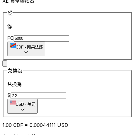
XE 貨幣轉換器
從
從
FC
CDF
-
剛果法郎
兌換為
兌換為
$
USD
-
美元
1.00
CDF
=
0.00
044111
USD