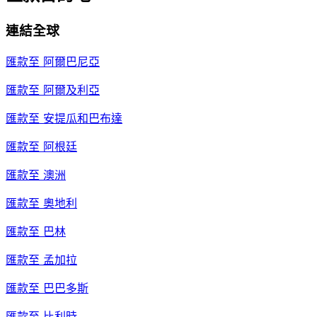
連結全球
匯款至
阿爾巴尼亞
匯款至
阿爾及利亞
匯款至
安提瓜和巴布達
匯款至
阿根廷
匯款至
澳洲
匯款至
奧地利
匯款至
巴林
匯款至
孟加拉
匯款至
巴巴多斯
匯款至
比利時