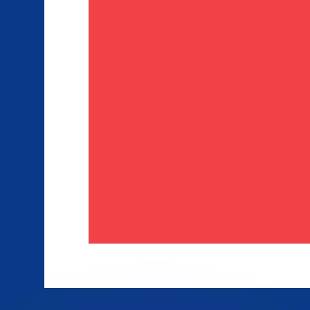
會獲得此匯率。
查看匯款匯率。