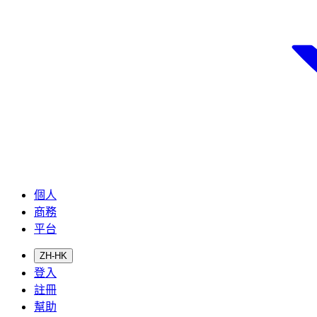
個人
商務
平台
ZH-HK
登入
註冊
幫助