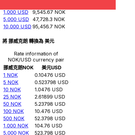
500
USD
4,772.83
NOK
1,000
USD
9,545.67
NOK
5,000
USD
47,728.3
NOK
10,000
USD
95,456.7
NOK
將 挪威克朗 轉換為 美元
Rate information of
NOK/USD currency pair
挪威克朗
NOK
美元
USD
1
NOK
0.10476
USD
5
NOK
0.523798
USD
10
NOK
1.0476
USD
25
NOK
2.61899
USD
50
NOK
5.23798
USD
100
NOK
10.476
USD
500
NOK
52.3798
USD
1,000
NOK
104.76
USD
5,000
NOK
523.798
USD