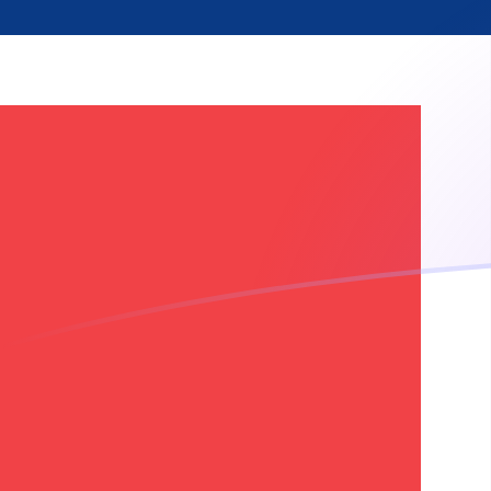
你知道可以用Xe匯款到國外匯款嗎？
立即註冊
今日USD兌NOK匯率
將 美元 轉換為 挪威克朗
Rate information of
USD/NOK currency pair
美元
USD
挪威克朗
NOK
1
USD
9.54567
NOK
5
USD
47.7283
NOK
10
USD
95.4567
NOK
25
USD
238.642
NOK
50
USD
477.283
NOK
100
USD
954.567
NOK