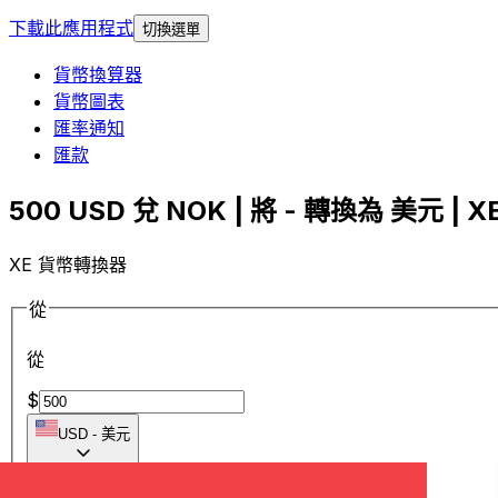
下載此應用程式
切換選單
貨幣換算器
貨幣圖表
匯率通知
匯款
500 USD 兌 NOK | 將 - 轉換為 美元 | X
XE 貨幣轉換器
從
從
$
USD
-
美元