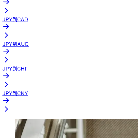
JPY到CAD
JPY到AUD
JPY到CHF
JPY到CNY