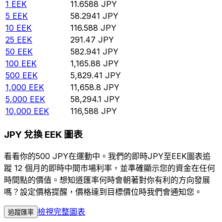
1
EEK
11.6588
JPY
5
EEK
58.2941
JPY
10
EEK
116.588
JPY
25
EEK
291.47
JPY
50
EEK
582.941
JPY
100
EEK
1,165.88
JPY
500
EEK
5,829.41
JPY
1,000
EEK
11,658.8
JPY
5,000
EEK
58,294.1
JPY
10,000
EEK
116,588
JPY
JPY 兌換 EEK 圖表
看看你的500 JPY在運動中。我們的即時JPY至EEK圖表追
蹤 12 個月的即時中間市場利率，並準確顯示您的資金在任何
時間點的價值。想知道匯率何時會朝著對你有利的方向發展
嗎？設定價格提醒，價格達到目標價位時我們會通知您。
檢視完整圖表
追蹤匯率