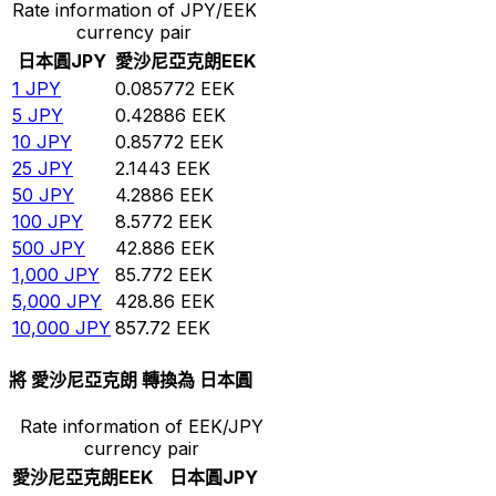
Rate information of JPY/EEK
currency pair
日本圓
JPY
愛沙尼亞克朗
EEK
1
JPY
0.085772
EEK
5
JPY
0.42886
EEK
10
JPY
0.85772
EEK
25
JPY
2.1443
EEK
50
JPY
4.2886
EEK
100
JPY
8.5772
EEK
500
JPY
42.886
EEK
1,000
JPY
85.772
EEK
5,000
JPY
428.86
EEK
10,000
JPY
857.72
EEK
將 愛沙尼亞克朗 轉換為 日本圓
Rate information of EEK/JPY
currency pair
愛沙尼亞克朗
EEK
日本圓
JPY