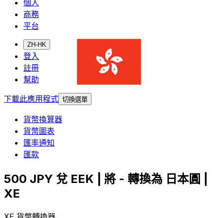
個人
商務
平台
ZH-HK
登入
註冊
幫助
下載此應用程式
切換選單
貨幣換算器
貨幣圖表
匯率通知
匯款
500 JPY 兌 EEK | 將 - 轉換為 日本圓 |
XE
XE 貨幣轉換器