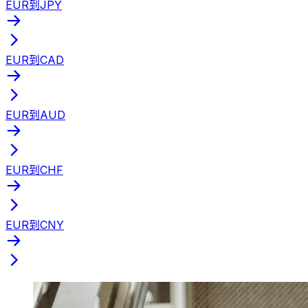
EUR到JPY
EUR到CAD
EUR到AUD
EUR到CHF
EUR到CNY