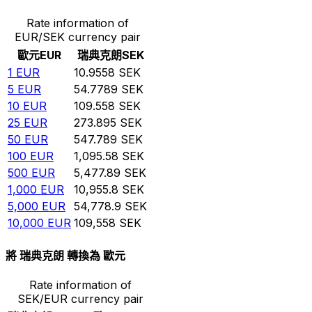
Rate information of
EUR/SEK currency pair
歐元
EUR
瑞典克朗
SEK
1
EUR
10.9558
SEK
5
EUR
54.7789
SEK
10
EUR
109.558
SEK
25
EUR
273.895
SEK
50
EUR
547.789
SEK
100
EUR
1,095.58
SEK
500
EUR
5,477.89
SEK
1,000
EUR
10,955.8
SEK
5,000
EUR
54,778.9
SEK
10,000
EUR
109,558
SEK
將 瑞典克朗 轉換為 歐元
Rate information of
SEK/EUR currency pair