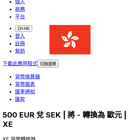
個人
商務
平台
ZH-HK
登入
註冊
幫助
下載此應用程式
切換選單
貨幣換算器
貨幣圖表
匯率通知
匯款
500 EUR 兌 SEK | 將 - 轉換為 歐元 |
XE
XE 貨幣轉換器