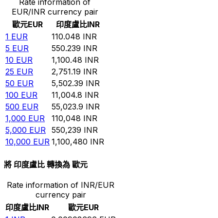
Rate information of
EUR/INR currency pair
歐元
EUR
印度盧比
INR
1
EUR
110.048
INR
5
EUR
550.239
INR
10
EUR
1,100.48
INR
25
EUR
2,751.19
INR
50
EUR
5,502.39
INR
100
EUR
11,004.8
INR
500
EUR
55,023.9
INR
1,000
EUR
110,048
INR
5,000
EUR
550,239
INR
10,000
EUR
1,100,480
INR
將 印度盧比 轉換為 歐元
Rate information of INR/EUR
currency pair
印度盧比
INR
歐元
EUR