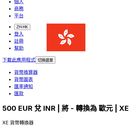
個人
商務
平台
ZH-HK
登入
註冊
幫助
下載此應用程式
切換選單
貨幣換算器
貨幣圖表
匯率通知
匯款
500 EUR 兌 INR | 將 - 轉換為 歐元 | XE
XE 貨幣轉換器