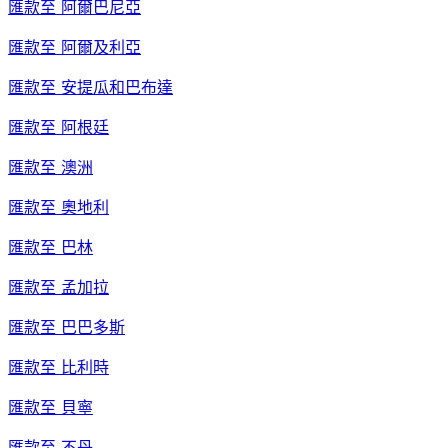
匯款至
阿爾巴尼亞
匯款至
阿爾及利亞
匯款至
安提瓜和巴布達
匯款至
阿根廷
匯款至
澳洲
匯款至
奧地利
匯款至
巴林
匯款至
孟加拉
匯款至
巴巴多斯
匯款至
比利時
匯款至
貝寧
匯款至
不丹