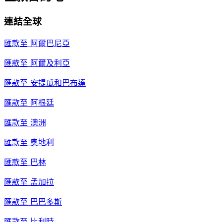
連結全球
匯款至
阿爾巴尼亞
匯款至
阿爾及利亞
匯款至
安提瓜和巴布達
匯款至
阿根廷
匯款至
澳洲
匯款至
奧地利
匯款至
巴林
匯款至
孟加拉
匯款至
巴巴多斯
匯款至
比利時