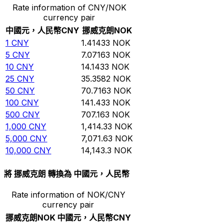
Rate information of CNY/NOK
currency pair
中國元，人民幣
CNY
挪威克朗
NOK
1
CNY
1.41433
NOK
5
CNY
7.07163
NOK
10
CNY
14.1433
NOK
25
CNY
35.3582
NOK
50
CNY
70.7163
NOK
100
CNY
141.433
NOK
500
CNY
707.163
NOK
1,000
CNY
1,414.33
NOK
5,000
CNY
7,071.63
NOK
10,000
CNY
14,143.3
NOK
將 挪威克朗 轉換為 中國元，人民幣
Rate information of NOK/CNY
currency pair
挪威克朗
NOK
中國元，人民幣
CNY