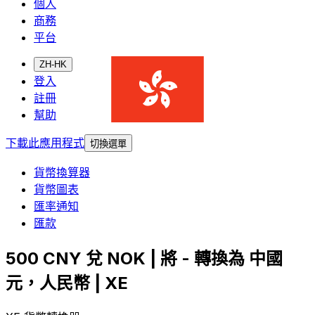
個人
商務
平台
ZH-HK
登入
註冊
幫助
下載此應用程式
切換選單
貨幣換算器
貨幣圖表
匯率通知
匯款
500 CNY 兌 NOK | 將 - 轉換為 中國
元，人民幣 | XE