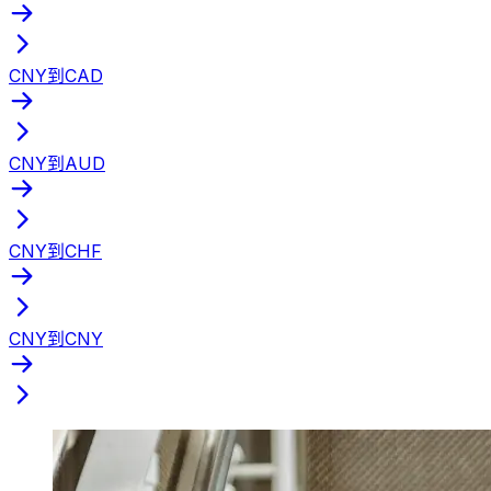
CNY到CAD
CNY到AUD
CNY到CHF
CNY到CNY