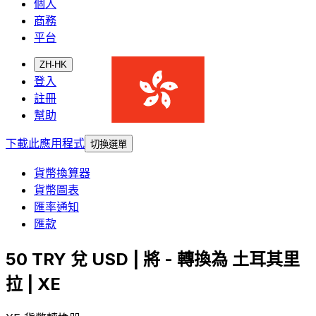
個人
商務
平台
ZH-HK
登入
註冊
幫助
下載此應用程式
切換選單
貨幣換算器
貨幣圖表
匯率通知
匯款
50 TRY 兌 USD | 將 - 轉換為 土耳其里
拉 | XE