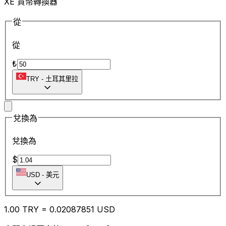
XE 貨幣轉換器
從
從
₺
TRY
-
土耳其里拉
兌換為
兌換為
$
USD
-
美元
1.00
TRY
=
0.02
087851
USD