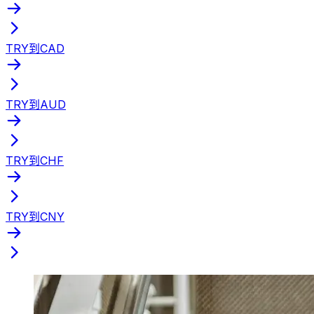
TRY到CAD
TRY到AUD
TRY到CHF
TRY到CNY