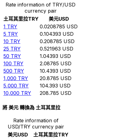
Rate information of TRY/USD
currency pair
土耳其里拉
TRY
美元
USD
1
TRY
0.0208785
USD
5
TRY
0.104393
USD
10
TRY
0.208785
USD
25
TRY
0.521963
USD
50
TRY
1.04393
USD
100
TRY
2.08785
USD
500
TRY
10.4393
USD
1,000
TRY
20.8785
USD
5,000
TRY
104.393
USD
10,000
TRY
208.785
USD
將 美元 轉換為 土耳其里拉
Rate information of
USD/TRY currency pair
美元
USD
土耳其里拉
TRY