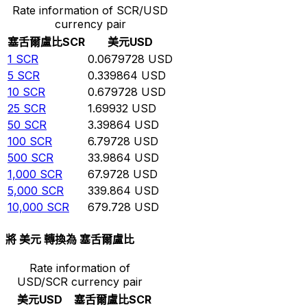
Rate information of SCR/USD
currency pair
塞舌爾盧比
SCR
美元
USD
1
SCR
0.0679728
USD
5
SCR
0.339864
USD
10
SCR
0.679728
USD
25
SCR
1.69932
USD
50
SCR
3.39864
USD
100
SCR
6.79728
USD
500
SCR
33.9864
USD
1,000
SCR
67.9728
USD
5,000
SCR
339.864
USD
10,000
SCR
679.728
USD
將 美元 轉換為 塞舌爾盧比
Rate information of
USD/SCR currency pair
美元
USD
塞舌爾盧比
SCR