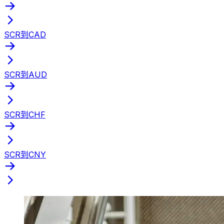
SCR到CAD
SCR到AUD
SCR到CHF
SCR到CNY