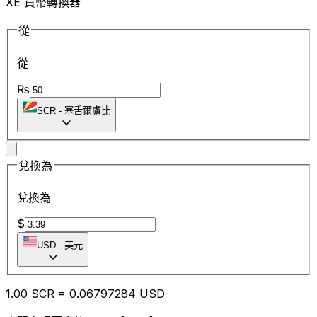
XE 貨幣轉換器
從
從
₨
SCR
-
塞舌爾盧比
兌換為
兌換為
$
USD
-
美元
1.00
SCR
=
0.06
797284
USD