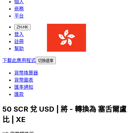
個人
商務
平台
ZH-HK
登入
註冊
幫助
下載此應用程式
切換選單
貨幣換算器
貨幣圖表
匯率通知
匯款
50 SCR 兌 USD | 將 - 轉換為 塞舌爾盧
比 | XE