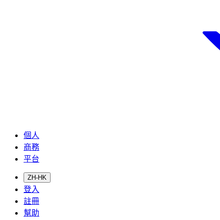
個人
商務
平台
ZH-HK
登入
註冊
幫助