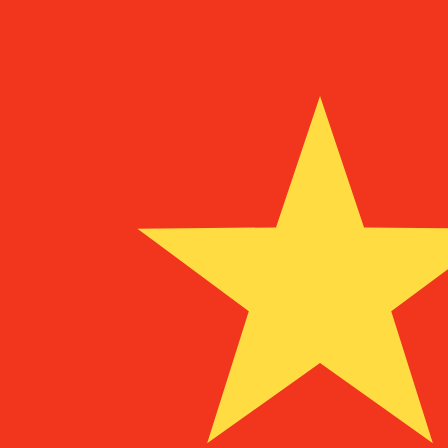
兌換為
兌換為
¥
CNY
-
中國元，人民幣
1.00
PGK
=
1.53
010850
CNY
中間市場匯率於 13:55 [UTC]
立即諮詢貨幣專家。
我們可以提供比競爭對手更優惠的匯率。
預約通話
我們的轉換器會使用匯率中間價。這僅供參考。您匯款時不
你知道可以用Xe匯款到國外匯款嗎？