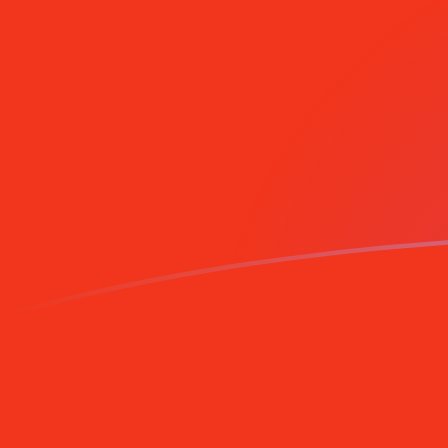
立即註冊
今日PGK兌CNY匯率
將 巴布亞新幾內亞基那 轉換為 中國元，人民幣
Rate information of PGK/CNY currency
pair
巴布亞新幾內亞基那
PGK
中國元，人民幣
CNY
1
PGK
1.53011
CNY
5
PGK
7.65054
CNY
10
PGK
15.3011
CNY
25
PGK
38.2527
CNY
50
PGK
76.5054
CNY
100
PGK
153.011
CNY
500
PGK
765.054
CNY