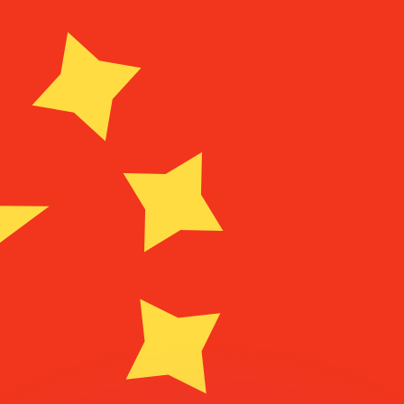
會獲得此匯率。
查看匯款匯率。