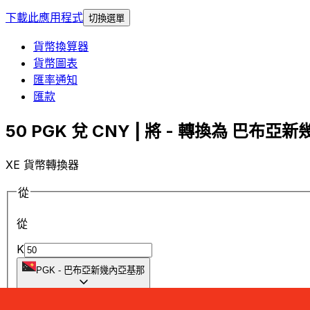
下載此應用程式
切換選單
貨幣換算器
貨幣圖表
匯率通知
匯款
50 PGK 兌 CNY | 將 - 轉換為 巴布亞新
XE 貨幣轉換器
從
從
K
PGK
-
巴布亞新幾內亞基那