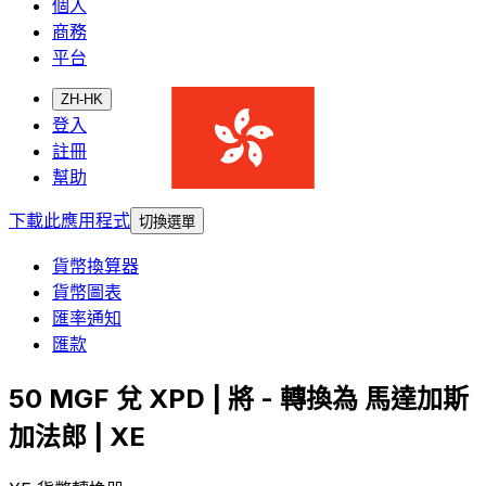
個人
商務
平台
ZH-HK
登入
註冊
幫助
下載此應用程式
切換選單
貨幣換算器
貨幣圖表
匯率通知
匯款
50 MGF 兌 XPD | 將 - 轉換為 馬達加斯
加法郎 | XE