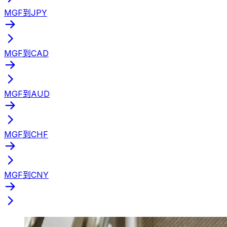
MGF到JPY
MGF到CAD
MGF到AUD
MGF到CHF
MGF到CNY