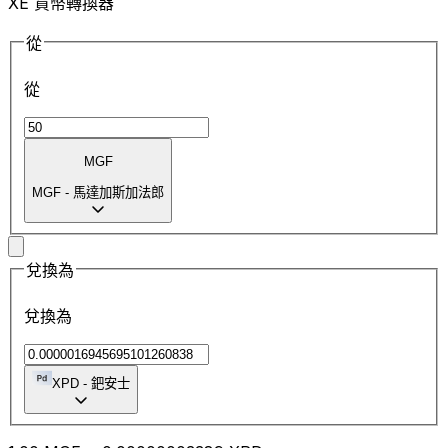
XE 貨幣轉換器
從
從
MGF
MGF
-
馬達加斯加法郎
兌換為
兌換為
XPD
-
鈀安士