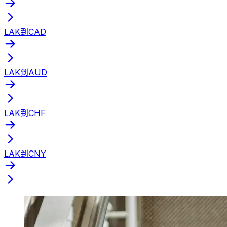
LAK到CAD
LAK到AUD
LAK到CHF
LAK到CNY