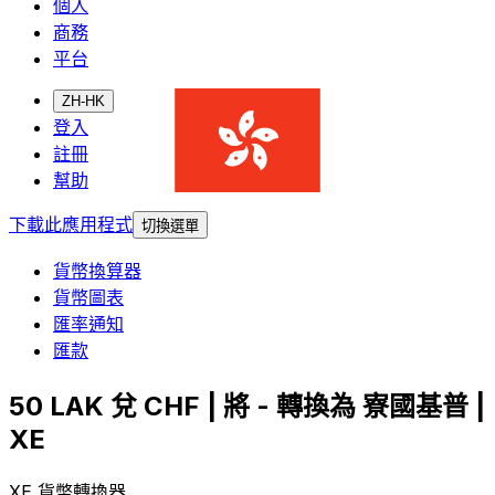
個人
商務
平台
ZH-HK
登入
註冊
幫助
下載此應用程式
切換選單
貨幣換算器
貨幣圖表
匯率通知
匯款
50 LAK 兌 CHF | 將 - 轉換為 寮國基普 |
XE
XE 貨幣轉換器