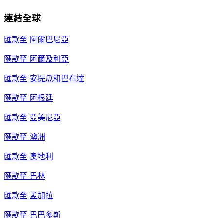
連結全球
匯款至
阿爾巴尼亞
匯款至
阿爾及利亞
匯款至
安提瓜和巴布達
匯款至
阿根廷
匯款至
亞美尼亞
匯款至
澳洲
匯款至
奧地利
匯款至
巴林
匯款至
孟加拉
匯款至
巴巴多斯