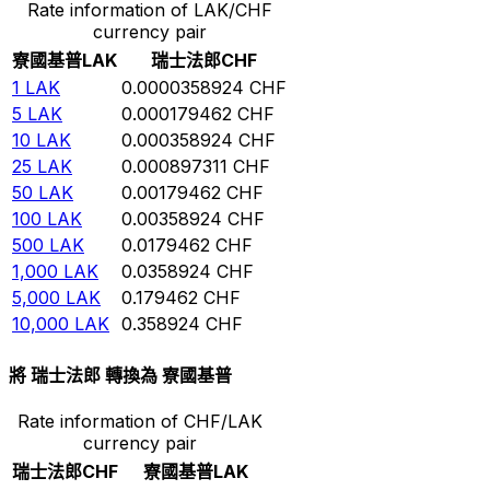
Rate information of LAK/CHF
currency pair
寮國基普
LAK
瑞士法郎
CHF
1
LAK
0.0000358924
CHF
5
LAK
0.000179462
CHF
10
LAK
0.000358924
CHF
25
LAK
0.000897311
CHF
50
LAK
0.00179462
CHF
100
LAK
0.00358924
CHF
500
LAK
0.0179462
CHF
1,000
LAK
0.0358924
CHF
5,000
LAK
0.179462
CHF
10,000
LAK
0.358924
CHF
將 瑞士法郎 轉換為 寮國基普
Rate information of CHF/LAK
currency pair
瑞士法郎
CHF
寮國基普
LAK