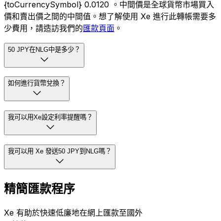
{toCurrencySymbol} 0.0120 。中間價是全球貨幣市場買入
價和賣出價之間的中間值。想了解使用 Xe 進行此轉帳需要多
少費用，請造訪我們的
匯款頁面
。
50 JPY在NLG中是多少？
如何進行貨幣兌換？
我可以用Xe設定利率提醒嗎？
我可以用 Xe 發送50 JPY到NLG嗎？
精簡匯款程序
Xe 有助於快速低廉地在網上匯款至國外