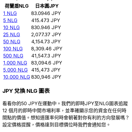
荷蘭盾
NLG
日本圓
JPY
1
NLG
83.0946
JPY
5
NLG
415.473
JPY
10
NLG
830.946
JPY
25
NLG
2,077.37
JPY
50
NLG
4,154.73
JPY
100
NLG
8,309.46
JPY
500
NLG
41,547.3
JPY
1,000
NLG
83,094.6
JPY
5,000
NLG
415,473
JPY
10,000
NLG
830,946
JPY
JPY 兌換 NLG 圖表
看看你的50 JPY在運動中。我們的即時JPY至NLG圖表追蹤
12 個月的即時中間市場利率，並準確顯示您的資金在任何時
間點的價值。想知道匯率何時會朝著對你有利的方向發展嗎？
設定價格提醒，價格達到目標價位時我們會通知您。