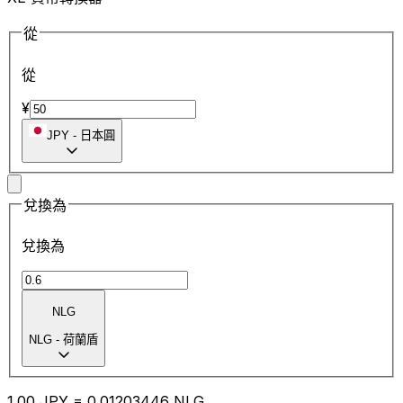
從
從
¥
JPY
-
日本圓
兌換為
兌換為
NLG
NLG
-
荷蘭盾
1.00
JPY
=
0.01
203446
NLG