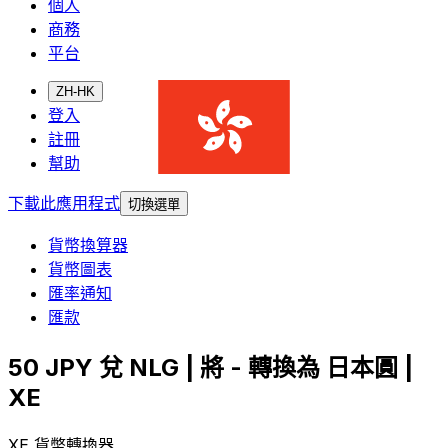
個人
商務
平台
ZH-HK
登入
註冊
幫助
下載此應用程式
切換選單
貨幣換算器
貨幣圖表
匯率通知
匯款
50 JPY 兌 NLG | 將 - 轉換為 日本圓 |
XE
XE 貨幣轉換器