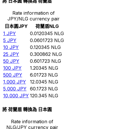
將 日本圓 轉換為 荷蘭盾
Rate information of
JPY/NLG currency pair
日本圓
JPY
荷蘭盾
NLG
1
JPY
0.0120345
NLG
5
JPY
0.0601723
NLG
10
JPY
0.120345
NLG
25
JPY
0.300862
NLG
50
JPY
0.601723
NLG
100
JPY
1.20345
NLG
500
JPY
6.01723
NLG
1,000
JPY
12.0345
NLG
5,000
JPY
60.1723
NLG
10,000
JPY
120.345
NLG
將 荷蘭盾 轉換為 日本圓
Rate information of
NLG/JPY currency pair