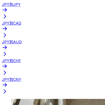
JPY到JPY
JPY到CAD
JPY到AUD
JPY到CHF
JPY到CNY