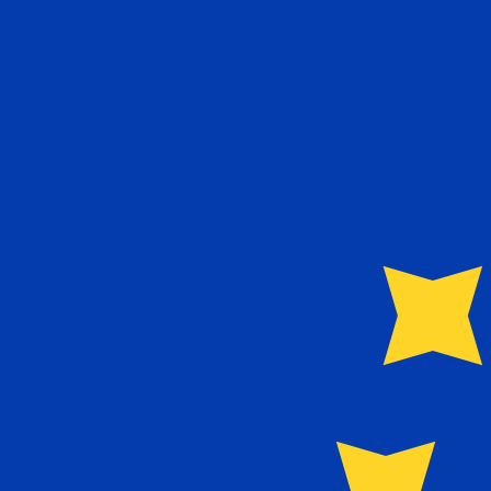
兌換為
兌換為
₤
TRL
TRL
-
土耳其里拉
1.00
EUR
=
54,841,685.10
TRL
中間市場匯率於 16:04 [UTC]
立即諮詢貨幣專家。
我們可以提供比競爭對手更優惠的匯率。
預約通話
我們的轉換器會使用匯率中間價。這僅供參考。您匯款時不