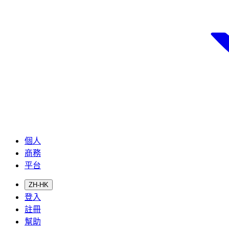
個人
商務
平台
ZH-HK
登入
註冊
幫助