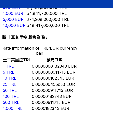
100
EUR
5,484,170,000
TRL
500
EUR
27,420,800,000
TRL
1,000
EUR
54,841,700,000
TRL
5,000
EUR
274,208,000,000
TRL
10,000
EUR
548,417,000,000
TRL
將 土耳其里拉 轉換為 歐元
Rate information of TRL/EUR currency
pair
土耳其里拉
TRL
歐元
EUR
1
TRL
0.0000000182343
EUR
5
TRL
0.0000000911715
EUR
10
TRL
0.000000182343
EUR
25
TRL
0.000000455858
EUR
50
TRL
0.000000911715
EUR
100
TRL
0.00000182343
EUR
500
TRL
0.00000911715
EUR
1,000
TRL
0.0000182343
EUR