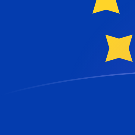
你知道可以用Xe匯款到國外匯款嗎？
立即註冊
今日EUR兌TRL匯率
將 歐元 轉換為 土耳其里拉
Rate information of EUR/TRL
currency pair
歐元
EUR
土耳其里拉
TRL
1
EUR
54,841,700
TRL
5
EUR
274,208,000
TRL
10
EUR
548,417,000
TRL
25
EUR
1,371,040,000
TRL
50
EUR
2,742,080,000
TRL