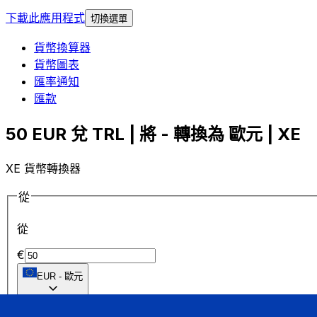
下載此應用程式
切換選單
貨幣換算器
貨幣圖表
匯率通知
匯款
50 EUR 兌 TRL | 將 - 轉換為 歐元 | XE
XE 貨幣轉換器
從
從
€
EUR
-
歐元