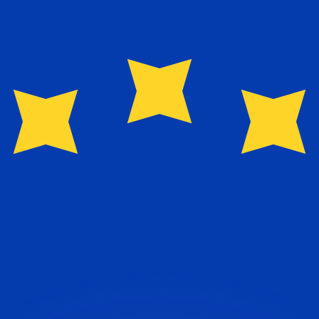
會獲得此匯率。
查看匯款匯率。