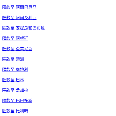
匯款至
阿爾巴尼亞
匯款至
阿爾及利亞
匯款至
安提瓜和巴布達
匯款至
阿根廷
匯款至
亞美尼亞
匯款至
澳洲
匯款至
奧地利
匯款至
巴林
匯款至
孟加拉
匯款至
巴巴多斯
匯款至
比利時