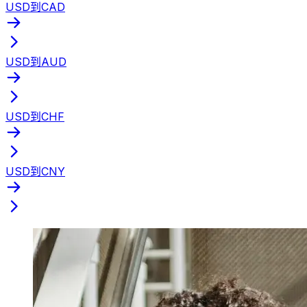
USD到CAD
USD到AUD
USD到CHF
USD到CNY