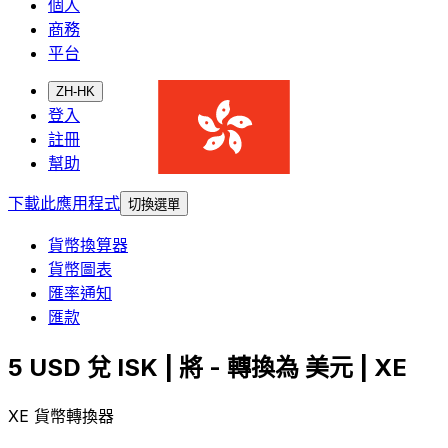
個人
商務
平台
ZH-HK
登入
註冊
幫助
下載此應用程式
切換選單
貨幣換算器
貨幣圖表
匯率通知
匯款
5 USD 兌 ISK | 將 - 轉換為 美元 | XE
XE 貨幣轉換器