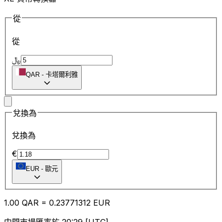
從
從
﷼
QAR
-
卡塔爾利雅
兌換為
兌換為
€
EUR
-
歐元
1.00
QAR
=
0.23
771312
EUR