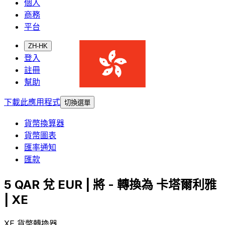
個人
商務
平台
ZH-HK
登入
註冊
幫助
下載此應用程式
切換選單
貨幣換算器
貨幣圖表
匯率通知
匯款
5 QAR 兌 EUR | 將 - 轉換為 卡塔爾利雅
| XE
XE 貨幣轉換器