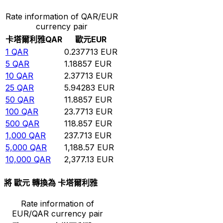
Rate information of QAR/EUR
currency pair
卡塔爾利雅
QAR
歐元
EUR
1
QAR
0.237713
EUR
5
QAR
1.18857
EUR
10
QAR
2.37713
EUR
25
QAR
5.94283
EUR
50
QAR
11.8857
EUR
100
QAR
23.7713
EUR
500
QAR
118.857
EUR
1,000
QAR
237.713
EUR
5,000
QAR
1,188.57
EUR
10,000
QAR
2,377.13
EUR
將 歐元 轉換為 卡塔爾利雅
Rate information of
EUR/QAR currency pair