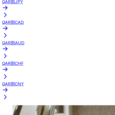
QAR到JPY
QAR到CAD
QAR到AUD
QAR到CHF
QAR到CNY