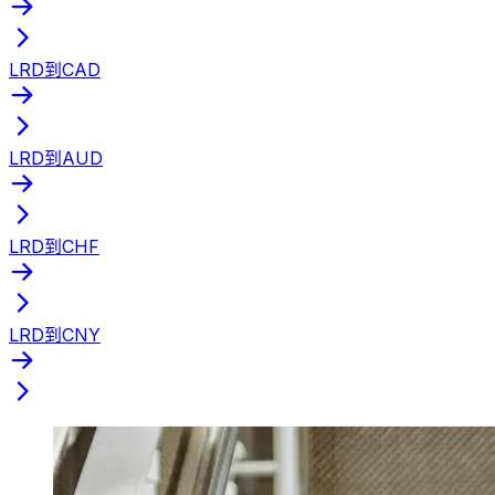
LRD到CAD
LRD到AUD
LRD到CHF
LRD到CNY