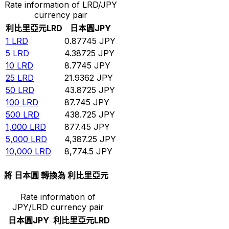
Rate information of LRD/JPY
currency pair
利比里亞元
LRD
日本圓
JPY
1
LRD
0.87745
JPY
5
LRD
4.38725
JPY
10
LRD
8.7745
JPY
25
LRD
21.9362
JPY
50
LRD
43.8725
JPY
100
LRD
87.745
JPY
500
LRD
438.725
JPY
1,000
LRD
877.45
JPY
5,000
LRD
4,387.25
JPY
10,000
LRD
8,774.5
JPY
將 日本圓 轉換為 利比里亞元
Rate information of
JPY/LRD currency pair
日本圓
JPY
利比里亞元
LRD