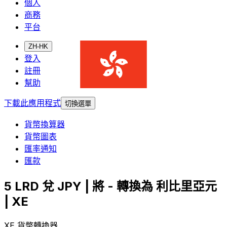
個人
商務
平台
ZH-HK
登入
註冊
幫助
下載此應用程式
切換選單
貨幣換算器
貨幣圖表
匯率通知
匯款
5 LRD 兌 JPY | 將 - 轉換為 利比里亞元
| XE
XE 貨幣轉換器