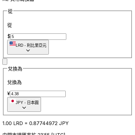
從
從
$
LRD
-
利比里亞元
兌換為
兌換為
¥
JPY
-
日本圓
1.00
LRD
=
0.87
744972
JPY