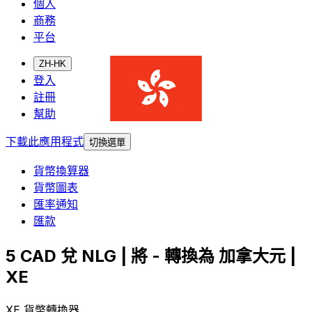
個人
商務
平台
ZH-HK
登入
註冊
幫助
下載此應用程式
切換選單
貨幣換算器
貨幣圖表
匯率通知
匯款
5 CAD 兌 NLG | 將 - 轉換為 加拿大元 |
XE
XE 貨幣轉換器