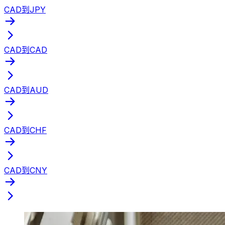
CAD到JPY
CAD到CAD
CAD到AUD
CAD到CHF
CAD到CNY