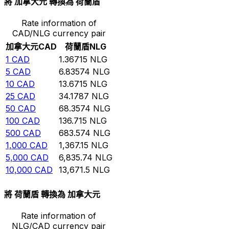
將 加拿大元 轉換為 荷蘭盾
Rate information of
CAD/NLG currency pair
加拿大元
CAD
荷蘭盾
NLG
1
CAD
1.36715
NLG
5
CAD
6.83574
NLG
10
CAD
13.6715
NLG
25
CAD
34.1787
NLG
50
CAD
68.3574
NLG
100
CAD
136.715
NLG
500
CAD
683.574
NLG
1,000
CAD
1,367.15
NLG
5,000
CAD
6,835.74
NLG
10,000
CAD
13,671.5
NLG
將 荷蘭盾 轉換為 加拿大元
Rate information of
NLG/CAD currency pair