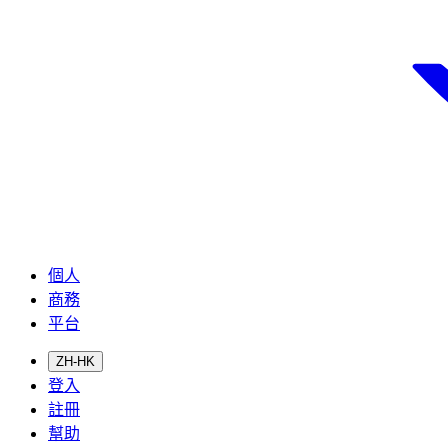
個人
商務
平台
ZH-HK
登入
註冊
幫助