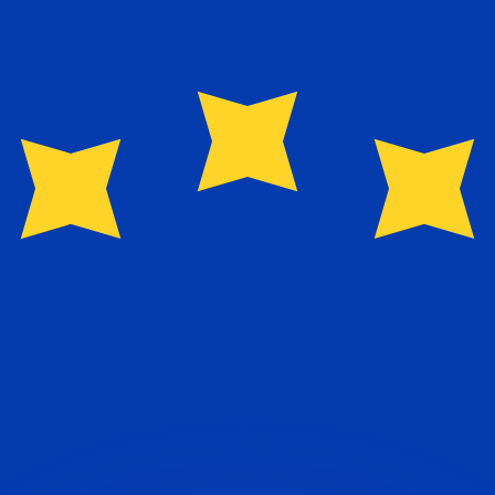
會獲得此匯率。
查看匯款匯率。