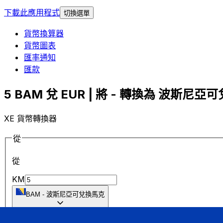
下載此應用程式
切換選單
貨幣換算器
貨幣圖表
匯率通知
匯款
5 BAM 兌 EUR | 將 - 轉換為 波斯尼亞可
XE 貨幣轉換器
從
從
KM
BAM
-
波斯尼亞可兌換馬克