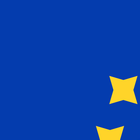
兌換為
兌換為
€
EUR
-
歐元
1.00
BAM
=
0.51
129188
EUR
中間市場匯率於 13:54 [UTC]
立即諮詢貨幣專家。
我們可以提供比競爭對手更優惠的匯率。
預約通話
我們的轉換器會使用匯率中間價。這僅供參考。您匯款時不
你知道可以用Xe匯款到國外匯款嗎？