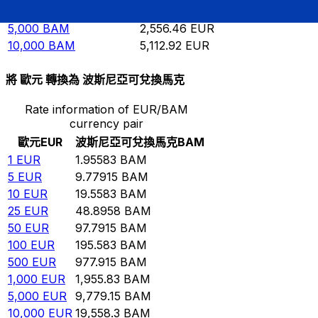
1,000
BAM
511.292
EUR
5,000
BAM
2,556.46
EUR
10,000
BAM
5,112.92
EUR
將 歐元 轉換為 波斯尼亞可兌換馬克
Rate information of EUR/BAM
currency pair
歐元
EUR
波斯尼亞可兌換馬克
BAM
1
EUR
1.95583
BAM
5
EUR
9.77915
BAM
10
EUR
19.5583
BAM
25
EUR
48.8958
BAM
50
EUR
97.7915
BAM
100
EUR
195.583
BAM
500
EUR
977.915
BAM
1,000
EUR
1,955.83
BAM
5,000
EUR
9,779.15
BAM
10,000
EUR
19,558.3
BAM