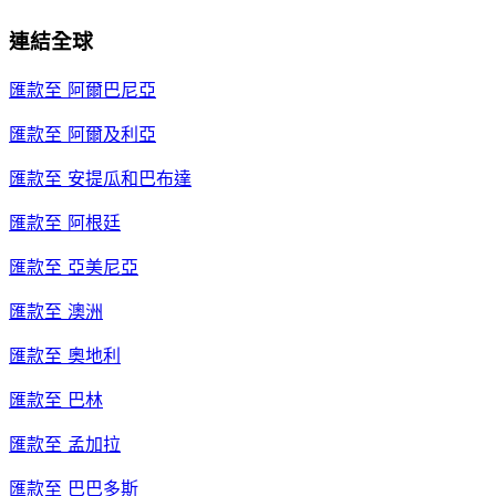
連結全球
匯款至
阿爾巴尼亞
匯款至
阿爾及利亞
匯款至
安提瓜和巴布達
匯款至
阿根廷
匯款至
亞美尼亞
匯款至
澳洲
匯款至
奧地利
匯款至
巴林
匯款至
孟加拉
匯款至
巴巴多斯