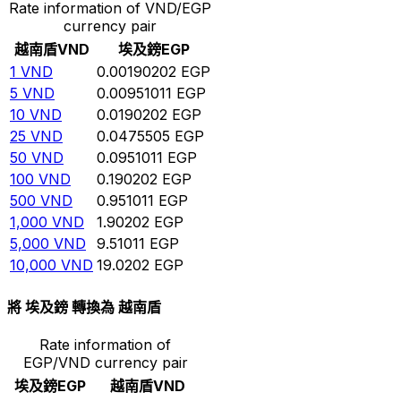
Rate information of VND/EGP
currency pair
越南盾
VND
埃及鎊
EGP
1
VND
0.00190202
EGP
5
VND
0.00951011
EGP
10
VND
0.0190202
EGP
25
VND
0.0475505
EGP
50
VND
0.0951011
EGP
100
VND
0.190202
EGP
500
VND
0.951011
EGP
1,000
VND
1.90202
EGP
5,000
VND
9.51011
EGP
10,000
VND
19.0202
EGP
將 埃及鎊 轉換為 越南盾
Rate information of
EGP/VND currency pair
埃及鎊
EGP
越南盾
VND