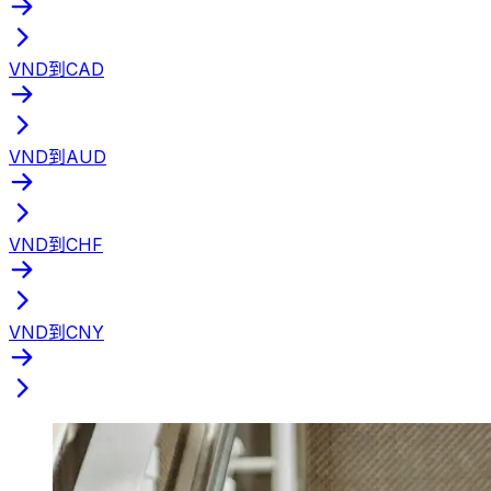
VND到CAD
VND到AUD
VND到CHF
VND到CNY