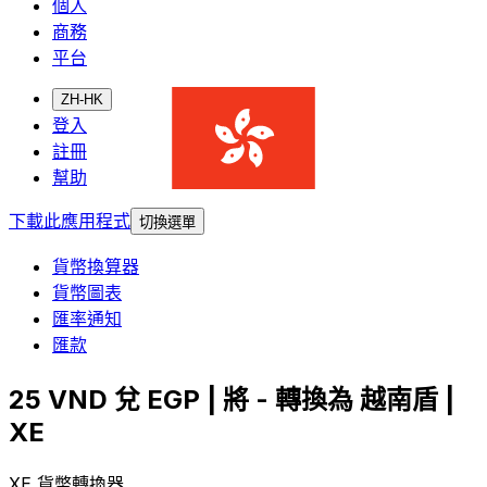
個人
商務
平台
ZH-HK
登入
註冊
幫助
下載此應用程式
切換選單
貨幣換算器
貨幣圖表
匯率通知
匯款
25 VND 兌 EGP | 將 - 轉換為 越南盾 |
XE
XE 貨幣轉換器