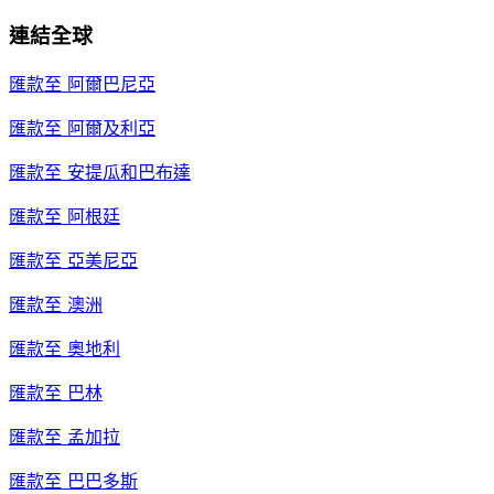
連結全球
匯款至
阿爾巴尼亞
匯款至
阿爾及利亞
匯款至
安提瓜和巴布達
匯款至
阿根廷
匯款至
亞美尼亞
匯款至
澳洲
匯款至
奧地利
匯款至
巴林
匯款至
孟加拉
匯款至
巴巴多斯