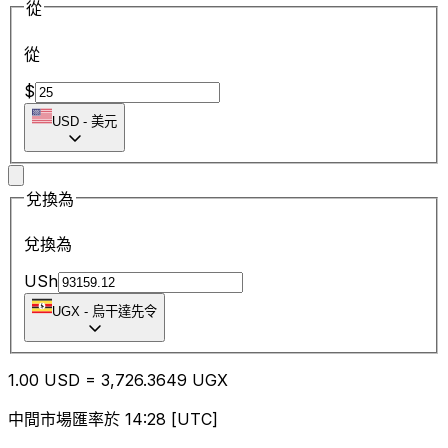
從
從
$
USD
-
美元
兌換為
兌換為
USh
UGX
-
烏干達先令
1.00
USD
=
3,726.36
49
UGX
中間市場匯率於 14:28 [UTC]