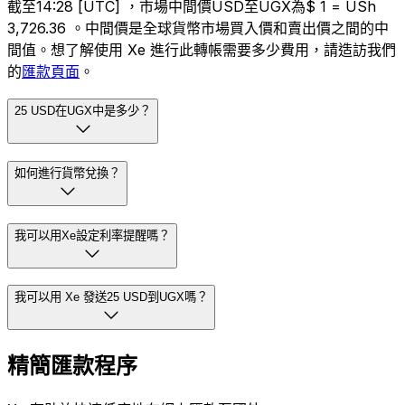
截至14:28 [UTC] ，市場中間價USD至UGX為$ 1 = USh
3,726.36 。中間價是全球貨幣市場買入價和賣出價之間的中
間值。想了解使用 Xe 進行此轉帳需要多少費用，請造訪我們
的
匯款頁面
。
25 USD在UGX中是多少？
如何進行貨幣兌換？
我可以用Xe設定利率提醒嗎？
我可以用 Xe 發送25 USD到UGX嗎？
精簡匯款程序