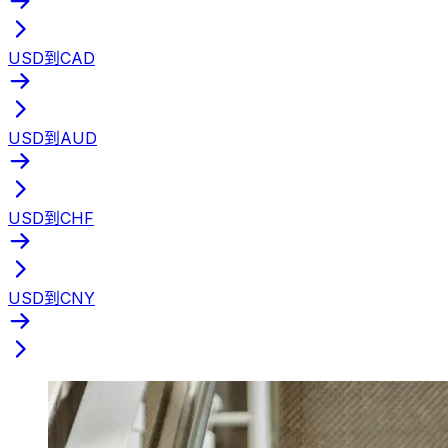
USD到CAD
USD到AUD
USD到CHF
USD到CNY