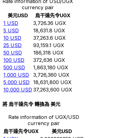
Rate information of USD/UGX
currency pair
美元
USD
烏干達先令
UGX
1
USD
3,726.36
UGX
5
USD
18,631.8
UGX
10
USD
37,263.6
UGX
25
USD
93,159.1
UGX
50
USD
186,318
UGX
100
USD
372,636
UGX
500
USD
1,863,180
UGX
1,000
USD
3,726,360
UGX
5,000
USD
18,631,800
UGX
10,000
USD
37,263,600
UGX
將 烏干達先令 轉換為 美元
Rate information of UGX/USD
currency pair
烏干達先令
UGX
美元
USD