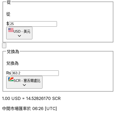
從
從
$
USD
-
美元
兌換為
兌換為
₨
SCR
-
塞舌爾盧比
1.00
USD
=
14.52
826170
SCR
中間市場匯率於 06:26 [UTC]