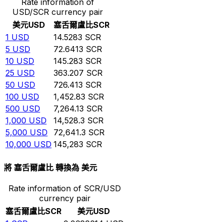
Rate information of
USD/SCR currency pair
美元
USD
塞舌爾盧比
SCR
1
USD
14.5283
SCR
5
USD
72.6413
SCR
10
USD
145.283
SCR
25
USD
363.207
SCR
50
USD
726.413
SCR
100
USD
1,452.83
SCR
500
USD
7,264.13
SCR
1,000
USD
14,528.3
SCR
5,000
USD
72,641.3
SCR
10,000
USD
145,283
SCR
將 塞舌爾盧比 轉換為 美元
Rate information of SCR/USD
currency pair
塞舌爾盧比
SCR
美元
USD