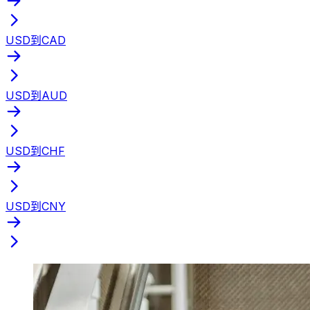
USD到CAD
USD到AUD
USD到CHF
USD到CNY