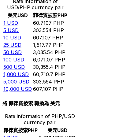
Rate information of
USD/PHP currency pair
美元
USD
菲律賓披索
PHP
1
USD
60.7107
PHP
5
USD
303.554
PHP
10
USD
607.107
PHP
25
USD
1,517.77
PHP
50
USD
3,035.54
PHP
100
USD
6,071.07
PHP
500
USD
30,355.4
PHP
1,000
USD
60,710.7
PHP
5,000
USD
303,554
PHP
10,000
USD
607,107
PHP
將 菲律賓披索 轉換為 美元
Rate information of PHP/USD
currency pair
菲律賓披索
PHP
美元
USD