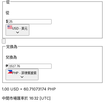
從
從
$
USD
-
美元
兌換為
兌換為
₱
PHP
-
菲律賓披索
1.00
USD
=
60.71
073174
PHP
中間市場匯率於 16:32 [UTC]