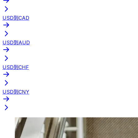
USD到CAD
USD到AUD
USD到CHF
USD到CNY