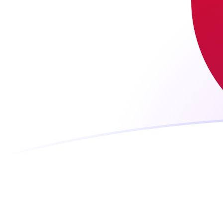
立即註冊
今日NGN兌JPY匯率
將 尼日利亞奈拉 轉換為 日本圓
Rate information of NGN/JPY
currency pair
尼日利亞奈拉
NGN
日本圓
JPY
1
NGN
0.116289
JPY
5
NGN
0.581445
JPY
10
NGN
1.16289
JPY
25
NGN
2.90722
JPY
50
NGN
5.81445
JPY
100
NGN
11.6289
JPY
500
NGN
58.1445
JPY