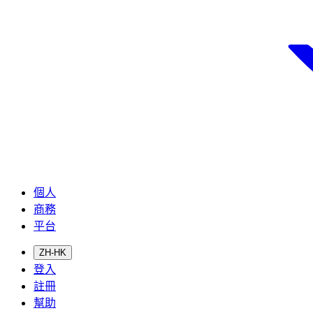
個人
商務
平台
ZH-HK
登入
註冊
幫助