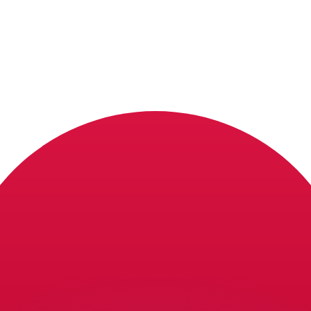
會獲得此匯率。
查看匯款匯率。