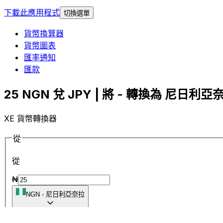
下載此應用程式
切換選單
貨幣換算器
貨幣圖表
匯率通知
匯款
25 NGN 兌 JPY | 將 - 轉換為 尼日利亞奈
XE 貨幣轉換器
從
從
₦
NGN
-
尼日利亞奈拉