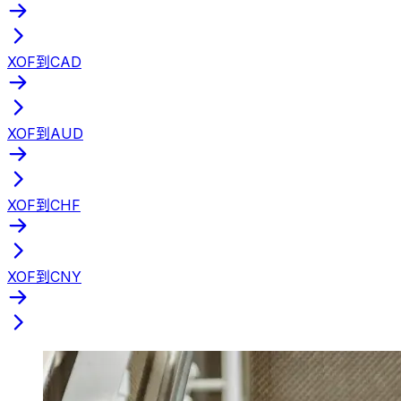
XOF到CAD
XOF到AUD
XOF到CHF
XOF到CNY