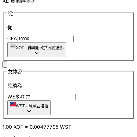
XE 貨幣轉換器
從
從
CFA
XOF
-
非洲財政共同體法郎
兌換為
兌換為
WS$
WST
-
薩摩亞塔拉
1.00
XOF
=
0.00
477795
WST