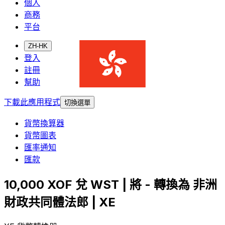
個人
商務
平台
ZH-HK
登入
註冊
幫助
下載此應用程式
切換選單
貨幣換算器
貨幣圖表
匯率通知
匯款
10,000 XOF 兌 WST | 將 - 轉換為 非洲
財政共同體法郎 | XE