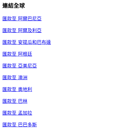
連結全球
匯款至
阿爾巴尼亞
匯款至
阿爾及利亞
匯款至
安提瓜和巴布達
匯款至
阿根廷
匯款至
亞美尼亞
匯款至
澳洲
匯款至
奧地利
匯款至
巴林
匯款至
孟加拉
匯款至
巴巴多斯