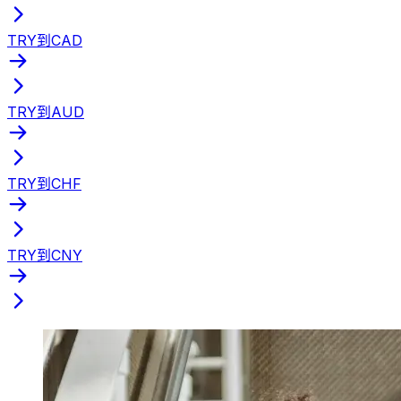
TRY到CAD
TRY到AUD
TRY到CHF
TRY到CNY