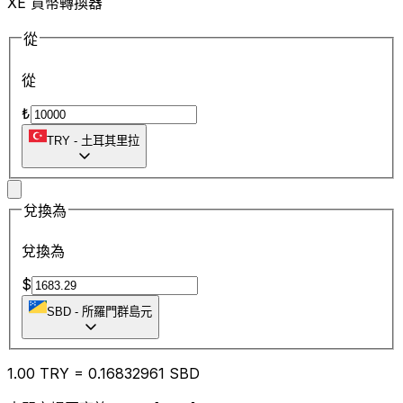
XE 貨幣轉換器
從
從
₺
TRY
-
土耳其里拉
兌換為
兌換為
$
SBD
-
所羅門群島元
1.00
TRY
=
0.16
832961
SBD