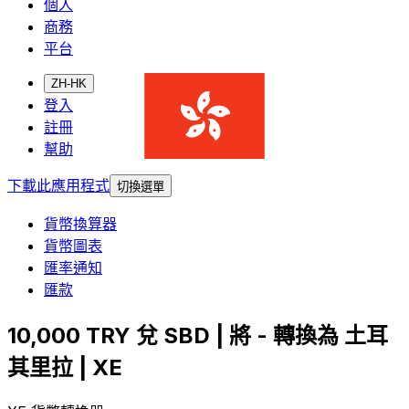
個人
商務
平台
ZH-HK
登入
註冊
幫助
下載此應用程式
切換選單
貨幣換算器
貨幣圖表
匯率通知
匯款
10,000 TRY 兌 SBD | 將 - 轉換為 土耳
其里拉 | XE