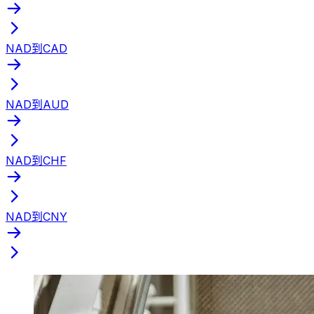
NAD到CAD
NAD到AUD
NAD到CHF
NAD到CNY