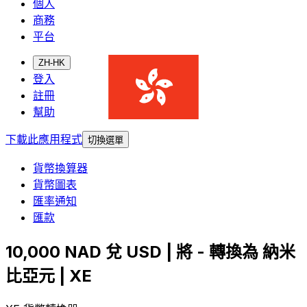
個人
商務
平台
ZH-HK
登入
註冊
幫助
下載此應用程式
切換選單
貨幣換算器
貨幣圖表
匯率通知
匯款
10,000 NAD 兌 USD | 將 - 轉換為 納米
比亞元 | XE