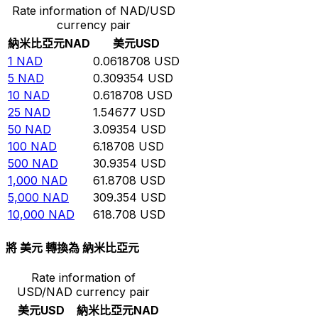
Rate information of NAD/USD
currency pair
納米比亞元
NAD
美元
USD
1
NAD
0.0618708
USD
5
NAD
0.309354
USD
10
NAD
0.618708
USD
25
NAD
1.54677
USD
50
NAD
3.09354
USD
100
NAD
6.18708
USD
500
NAD
30.9354
USD
1,000
NAD
61.8708
USD
5,000
NAD
309.354
USD
10,000
NAD
618.708
USD
將 美元 轉換為 納米比亞元
Rate information of
USD/NAD currency pair
美元
USD
納米比亞元
NAD