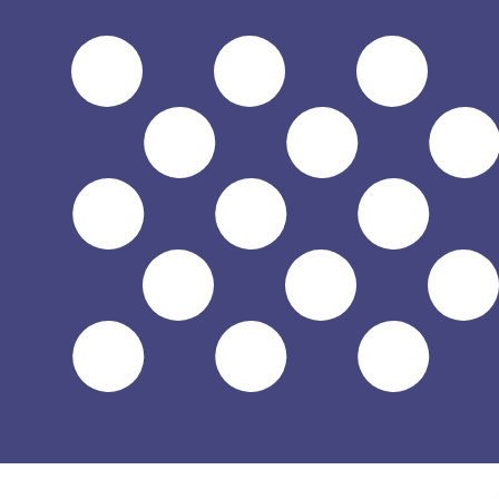
兌換為
兌換為
$
USD
-
美元
1.00
KRW
=
0.00
070549
USD
中間市場匯率於 09:36 [UTC]
立即諮詢貨幣專家。
我們可以提供比競爭對手更優惠的匯率。
預約通話
我們的轉換器會使用匯率中間價。這僅供參考。您匯款時不
你知道可以用Xe匯款到國外匯款嗎？