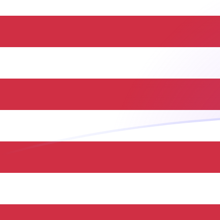
立即註冊
今日KRW兌USD匯率
將 南韓圜 轉換為 美元
Rate information of KRW/USD
currency pair
南韓圜
KRW
美元
USD
1
KRW
0.000705493
USD
5
KRW
0.00352746
USD
10
KRW
0.00705493
USD
25
KRW
0.0176373
USD
50
KRW
0.0352746
USD
100
KRW
0.0705493
USD
500
KRW
0.352746
USD