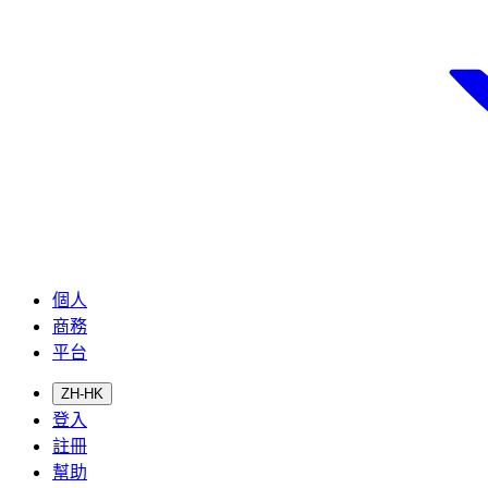
個人
商務
平台
ZH-HK
登入
註冊
幫助