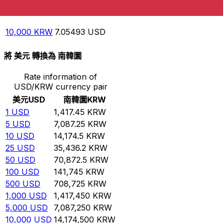
1,000
KRW
0.705493
USD
5,000
KRW
3.52746
USD
10,000
KRW
7.05493
USD
將 美元 轉換為 南韓圜
Rate information of
USD/KRW currency pair
美元
USD
南韓圜
KRW
1
USD
1,417.45
KRW
5
USD
7,087.25
KRW
10
USD
14,174.5
KRW
25
USD
35,436.2
KRW
50
USD
70,872.5
KRW
100
USD
141,745
KRW
500
USD
708,725
KRW
1,000
USD
1,417,450
KRW
5,000
USD
7,087,250
KRW
10,000
USD
14,174,500
KRW