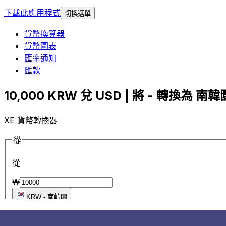
下載此應用程式
切換選單
貨幣換算器
貨幣圖表
匯率通知
匯款
10,000 KRW 兌 USD | 將 - 轉換為 南韓圜
XE 貨幣轉換器
從
從
₩
KRW
-
南韓圜