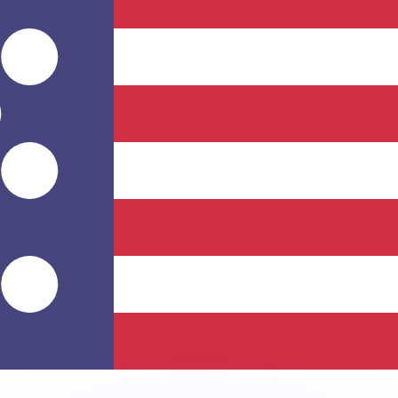
會獲得此匯率。
查看匯款匯率。