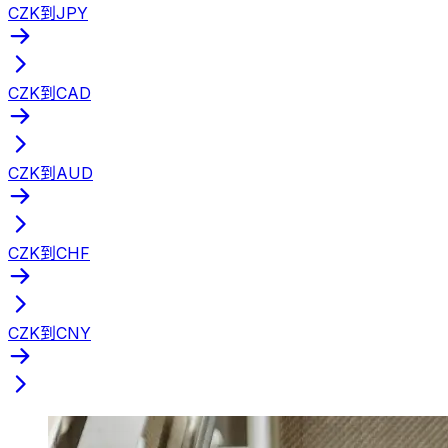
CZK到JPY
CZK到CAD
CZK到AUD
CZK到CHF
CZK到CNY