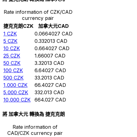
Rate information of CZK/CAD
currency pair
捷克克朗
CZK
加拿大元
CAD
1
CZK
0.0664027
CAD
5
CZK
0.332013
CAD
10
CZK
0.664027
CAD
25
CZK
1.66007
CAD
50
CZK
3.32013
CAD
100
CZK
6.64027
CAD
500
CZK
33.2013
CAD
1,000
CZK
66.4027
CAD
5,000
CZK
332.013
CAD
10,000
CZK
664.027
CAD
將 加拿大元 轉換為 捷克克朗
Rate information of
CAD/CZK currency pair