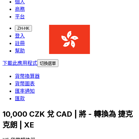
個人
商務
平台
ZH-HK
登入
註冊
幫助
下載此應用程式
切換選單
貨幣換算器
貨幣圖表
匯率通知
匯款
10,000 CZK 兌 CAD | 將 - 轉換為 捷克
克朗 | XE