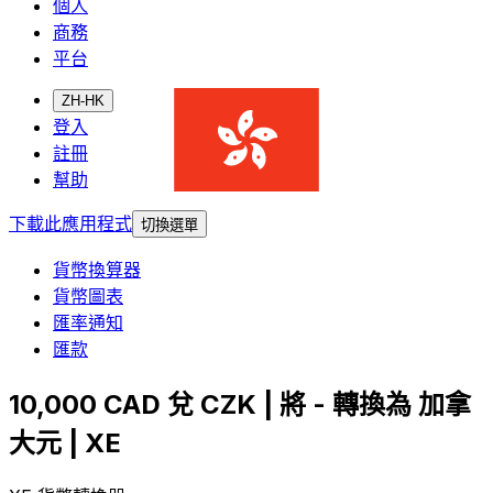
個人
商務
平台
ZH-HK
登入
註冊
幫助
下載此應用程式
切換選單
貨幣換算器
貨幣圖表
匯率通知
匯款
10,000 CAD 兌 CZK | 將 - 轉換為 加拿
大元 | XE