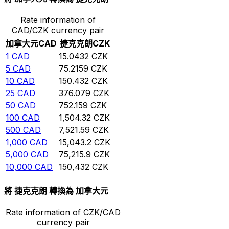
Rate information of
CAD/CZK currency pair
加拿大元
CAD
捷克克朗
CZK
1
CAD
15.0432
CZK
5
CAD
75.2159
CZK
10
CAD
150.432
CZK
25
CAD
376.079
CZK
50
CAD
752.159
CZK
100
CAD
1,504.32
CZK
500
CAD
7,521.59
CZK
1,000
CAD
15,043.2
CZK
5,000
CAD
75,215.9
CZK
10,000
CAD
150,432
CZK
將 捷克克朗 轉換為 加拿大元
Rate information of CZK/CAD
currency pair