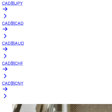
CAD到JPY
CAD到CAD
CAD到AUD
CAD到CHF
CAD到CNY