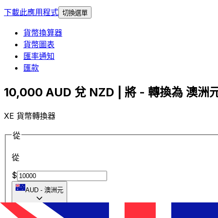
下載此應用程式
切換選單
貨幣換算器
貨幣圖表
匯率通知
匯款
10,000 AUD 兌 NZD | 將 - 轉換為 澳洲元
XE 貨幣轉換器
從
從
$
AUD
-
澳洲元