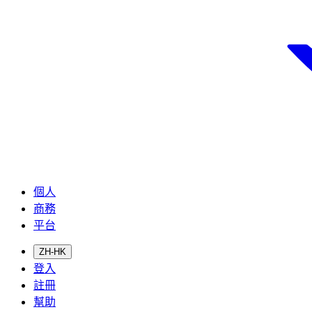
個人
商務
平台
ZH-HK
登入
註冊
幫助