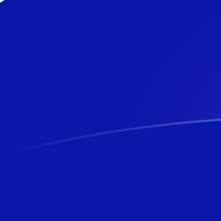
你知道可以用Xe匯款到國外匯款嗎？
立即註冊
今日AUD兌NZD匯率
將 澳洲元 轉換為 新西蘭元
Rate information of
AUD/NZD currency pair
澳洲元
AUD
新西蘭元
NZD
1
AUD
1.19919
NZD
5
AUD
5.99594
NZD
10
AUD
11.9919
NZD
25
AUD
29.9797
NZD
50
AUD
59.9594
NZD
100
AUD
119.919
NZD