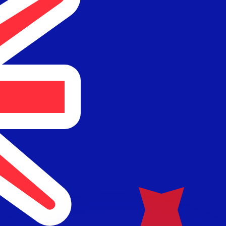
會獲得此匯率。
查看匯款匯率。