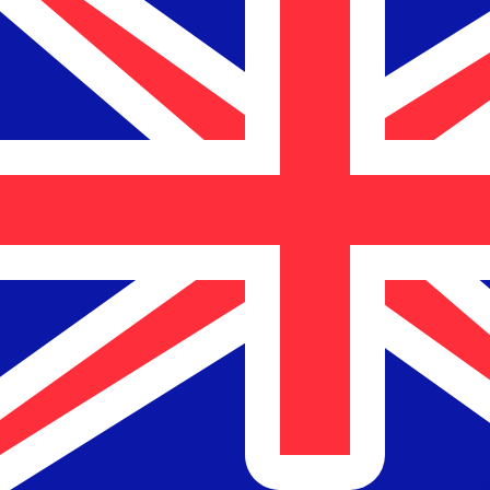
兌換為
兌換為
$
NZD
-
新西蘭元
1.00
AUD
=
1.19
918843
NZD
中間市場匯率於 22:08 [UTC]
匯款
立即諮詢貨幣專家。
我們可以提供比競爭對手更優惠的匯率。
預約通話
我們的轉換器會使用匯率中間價。這僅供參考。您匯款時不