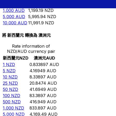
500
AUD
599.594
NZD
1,000
AUD
1,199.19
NZD
5,000
AUD
5,995.94
NZD
10,000
AUD
11,991.9
NZD
將 新西蘭元 轉換為 澳洲元
Rate information of
NZD/AUD currency pair
新西蘭元
NZD
澳洲元
AUD
1
NZD
0.833897
AUD
5
NZD
4.16949
AUD
10
NZD
8.33897
AUD
25
NZD
20.8474
AUD
50
NZD
41.6949
AUD
100
NZD
83.3897
AUD
500
NZD
416.949
AUD
1,000
NZD
833.897
AUD
5,000
NZD
4,169.49
AUD