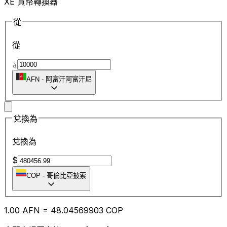
XE 貨幣轉換器
從
從
؋
AFN
-
阿富汗阿富汗尼
兌換為
兌換為
$
COP
-
哥倫比亞披索
1.00
AFN
=
48.04
569903
COP