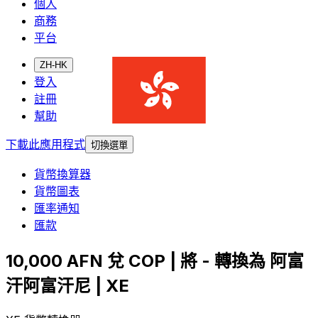
個人
商務
平台
ZH-HK
登入
註冊
幫助
下載此應用程式
切換選單
貨幣換算器
貨幣圖表
匯率通知
匯款
10,000 AFN 兌 COP | 將 - 轉換為 阿富
汗阿富汗尼 | XE