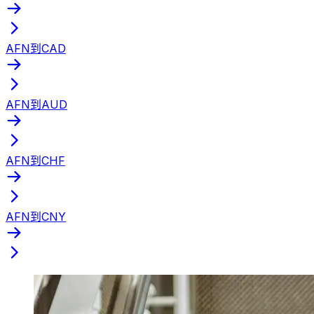
AFN到CAD
AFN到AUD
AFN到CHF
AFN到CNY