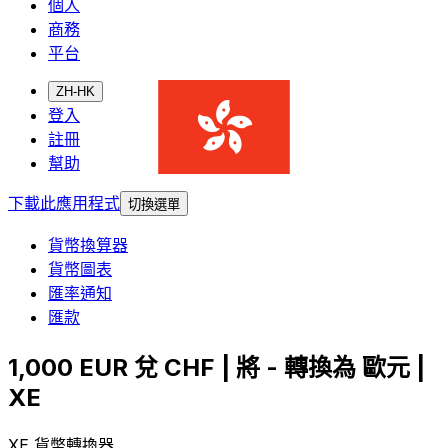
個人
商務
平台
ZH-HK
登入
註冊
幫助
下載此應用程式
切換選單
貨幣換算器
貨幣圖表
匯率通知
匯款
1,000 EUR 兌 CHF | 將 - 轉換為 歐元 |
XE
XE 貨幣轉換器