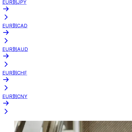
EUR到JPY
EUR到CAD
EUR到AUD
EUR到CHF
EUR到CNY