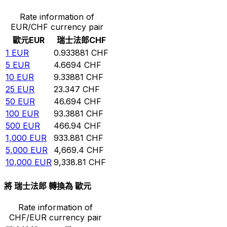
Rate information of
EUR/CHF currency pair
歐元
EUR
瑞士法郎
CHF
1
EUR
0.933881
CHF
5
EUR
4.6694
CHF
10
EUR
9.33881
CHF
25
EUR
23.347
CHF
50
EUR
46.694
CHF
100
EUR
93.3881
CHF
500
EUR
466.94
CHF
1,000
EUR
933.881
CHF
5,000
EUR
4,669.4
CHF
10,000
EUR
9,338.81
CHF
將 瑞士法郎 轉換為 歐元
Rate information of
CHF/EUR currency pair