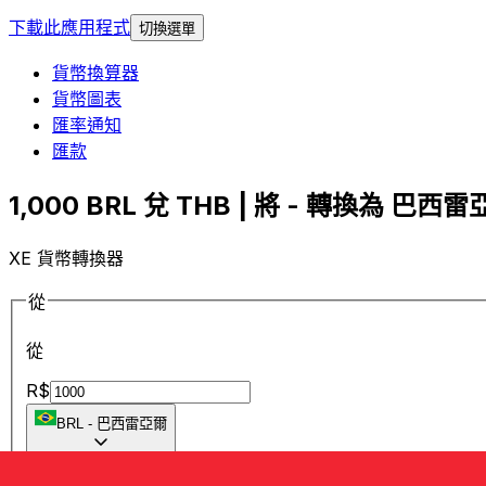
下載此應用程式
切換選單
貨幣換算器
貨幣圖表
匯率通知
匯款
1,000 BRL 兌 THB | 將 - 轉換為 巴西雷亞
XE 貨幣轉換器
從
從
R$
BRL
-
巴西雷亞爾