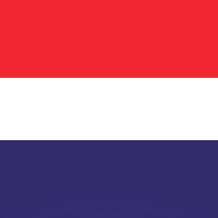
會獲得此匯率。
查看匯款匯率。