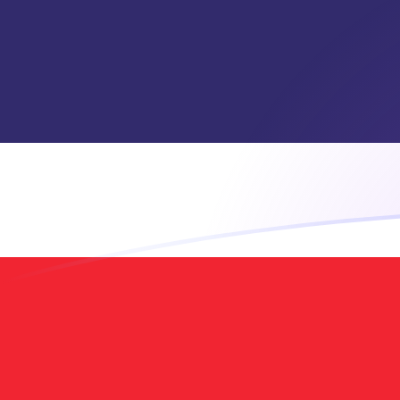
立即註冊
今日BRL兌THB匯率
將 巴西雷亞爾 轉換為 泰國銖
Rate information of BRL/THB
currency pair
巴西雷亞爾
BRL
泰國銖
THB
1
BRL
6.47904
THB
5
BRL
32.3952
THB
10
BRL
64.7904
THB
25
BRL
161.976
THB
50
BRL
323.952
THB
100
BRL
647.904
THB
500
BRL
3,239.52
THB