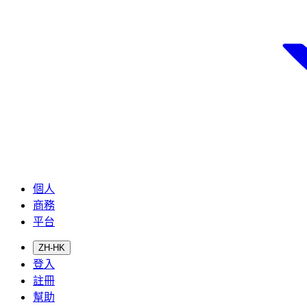
個人
商務
平台
ZH-HK
登入
註冊
幫助