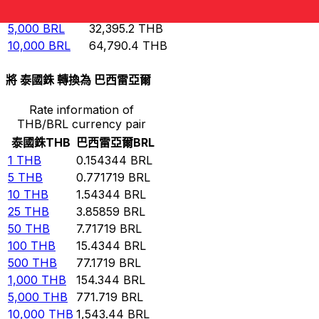
1,000
BRL
6,479.04
THB
5,000
BRL
32,395.2
THB
10,000
BRL
64,790.4
THB
將 泰國銖 轉換為 巴西雷亞爾
Rate information of
THB/BRL currency pair
泰國銖
THB
巴西雷亞爾
BRL
1
THB
0.154344
BRL
5
THB
0.771719
BRL
10
THB
1.54344
BRL
25
THB
3.85859
BRL
50
THB
7.71719
BRL
100
THB
15.4344
BRL
500
THB
77.1719
BRL
1,000
THB
154.344
BRL
5,000
THB
771.719
BRL
10,000
THB
1,543.44
BRL