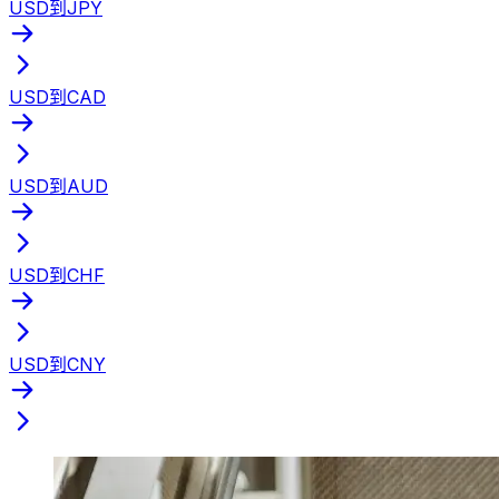
USD到JPY
USD到CAD
USD到AUD
USD到CHF
USD到CNY