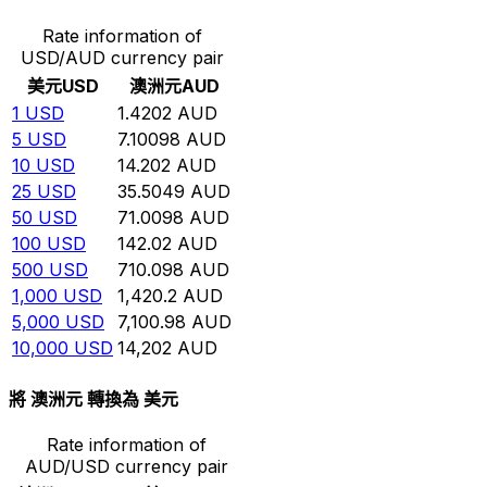
Rate information of
USD/AUD currency pair
美元
USD
澳洲元
AUD
1
USD
1.4202
AUD
5
USD
7.10098
AUD
10
USD
14.202
AUD
25
USD
35.5049
AUD
50
USD
71.0098
AUD
100
USD
142.02
AUD
500
USD
710.098
AUD
1,000
USD
1,420.2
AUD
5,000
USD
7,100.98
AUD
10,000
USD
14,202
AUD
將 澳洲元 轉換為 美元
Rate information of
AUD/USD currency pair