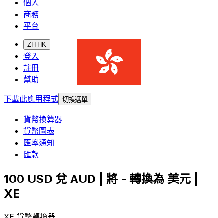
個人
商務
平台
ZH-HK
登入
註冊
幫助
下載此應用程式
切換選單
貨幣換算器
貨幣圖表
匯率通知
匯款
100 USD 兌 AUD | 將 - 轉換為 美元 |
XE
XE 貨幣轉換器