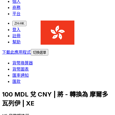
個人
商務
平台
ZH-HK
登入
註冊
幫助
下載此應用程式
切換選單
貨幣換算器
貨幣圖表
匯率通知
匯款
100 MDL 兌 CNY | 將 - 轉換為 摩爾多
瓦列伊 | XE