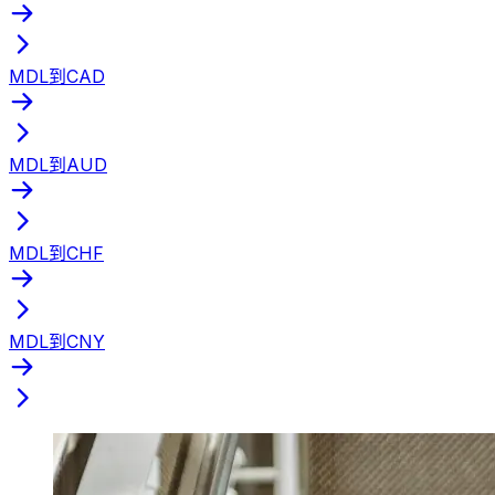
MDL到CAD
MDL到AUD
MDL到CHF
MDL到CNY