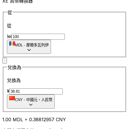
XE 貨幣轉換器
從
從
lei
MDL
-
摩爾多瓦列伊
兌換為
兌換為
¥
CNY
-
中國元，人民幣
1.00
MDL
=
0.38
812957
CNY