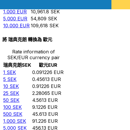
500
EUR
5,480.9
SEK
1,000
EUR
10,961.8
SEK
5,000
EUR
54,809
SEK
10,000
EUR
109,618
SEK
將 瑞典克朗 轉換為 歐元
Rate information of
SEK/EUR currency pair
瑞典克朗
SEK
歐元
EUR
1
SEK
0.091226
EUR
5
SEK
0.45613
EUR
10
SEK
0.91226
EUR
25
SEK
2.28065
EUR
50
SEK
4.5613
EUR
100
SEK
9.1226
EUR
500
SEK
45.613
EUR
1,000
SEK
91.226
EUR
5,000
SEK
456.13
EUR