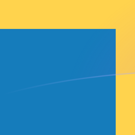
你知道可以用Xe匯款到國外匯款嗎？
立即註冊
今日EUR兌SEK匯率
將 歐元 轉換為 瑞典克朗
Rate information of
EUR/SEK currency pair
歐元
EUR
瑞典克朗
SEK
1
EUR
10.9618
SEK
5
EUR
54.809
SEK
10
EUR
109.618
SEK
25
EUR
274.045
SEK
50
EUR
548.09
SEK
100
EUR
1,096.18
SEK