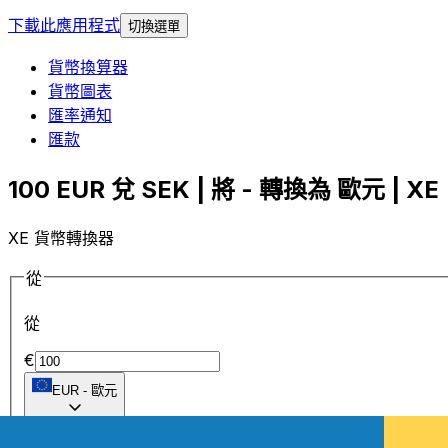
下載此應用程式
切換選單
貨幣換算器
貨幣圖表
匯率通知
匯款
100 EUR 兌 SEK | 將 - 轉換為 歐元 | XE
XE 貨幣轉換器
從
從
€
EUR
-
歐元