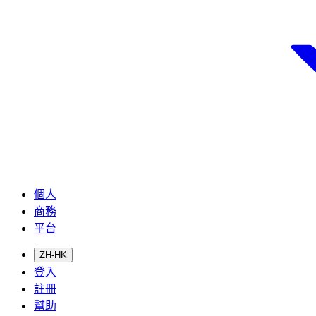
個人
商務
平台
ZH-HK
登入
註冊
幫助