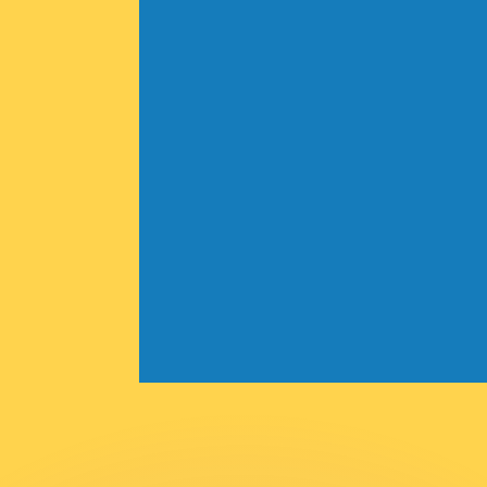
會獲得此匯率。
查看匯款匯率。